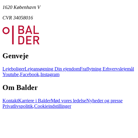
1620 København V
CVR 34058016
Genveje
Lejeboliger
Lejeansøgning
Din ejendom
Fraflytning
Erhvervslejemål
Youtube
,
Facebook
,
Instagram
Om Balder
Kontakt
Karriere i Balder
Mød vores ledelse
Nyheder og presse
Privatlivspolitik
,
Cookieindstillinger