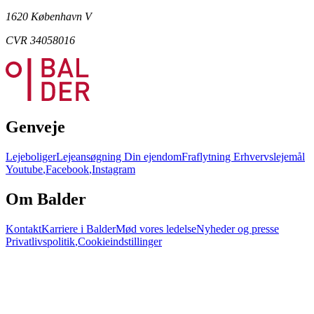
1620 København V
CVR 34058016
Genveje
Lejeboliger
Lejeansøgning
Din ejendom
Fraflytning
Erhvervslejemål
Youtube
,
Facebook
,
Instagram
Om Balder
Kontakt
Karriere i Balder
Mød vores ledelse
Nyheder og presse
Privatlivspolitik
,
Cookieindstillinger