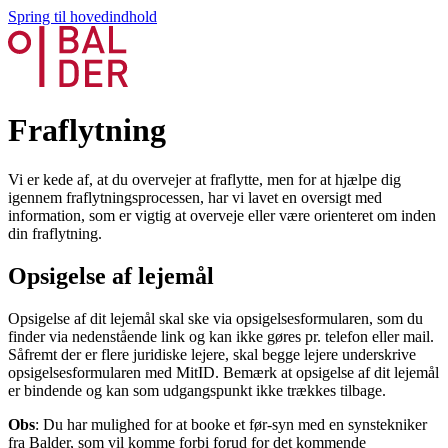
Spring til hovedindhold
Fraflytning
Vi er kede af, at du overvejer at fraflytte, men for at hjælpe dig
igennem fraflytningsprocessen, har vi lavet en oversigt med
information, som er vigtig at overveje eller være orienteret om inden
din fraflytning.
Opsigelse af lejemål
Opsigelse af dit lejemål skal ske via opsigelsesformularen, som du
finder via nedenstående link og kan ikke gøres pr. telefon eller mail.
Såfremt der er flere juridiske lejere, skal begge lejere underskrive
opsigelsesformularen med MitID. Bemærk at opsigelse af dit lejemål
er bindende og kan som udgangspunkt ikke trækkes tilbage.
Obs
: Du har mulighed for at booke et før-syn med en synstekniker
fra Balder, som vil komme forbi forud for det kommende