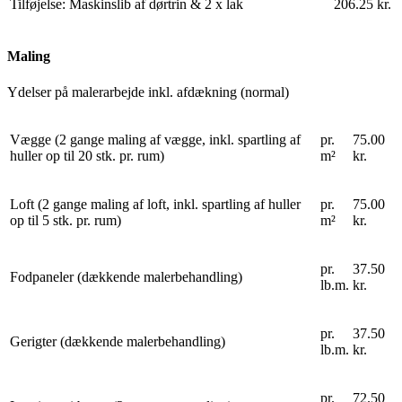
Tilføjelse: Maskinslib af dørtrin & 2 x lak
206.25 kr.
Maling
Ydelser på malerarbejde inkl. afdækning (normal)
Vægge (2 gange maling af vægge, inkl. spartling af
pr.
75.00
huller op til 20 stk. pr. rum)
m²
kr.
Loft (2 gange maling af loft, inkl. spartling af huller
pr.
75.00
op til 5 stk. pr. rum)
m²
kr.
pr.
37.50
Fodpaneler (dækkende malerbehandling)
lb.m.
kr.
pr.
37.50
Gerigter (dækkende malerbehandling)
lb.m.
kr.
pr.
72.50