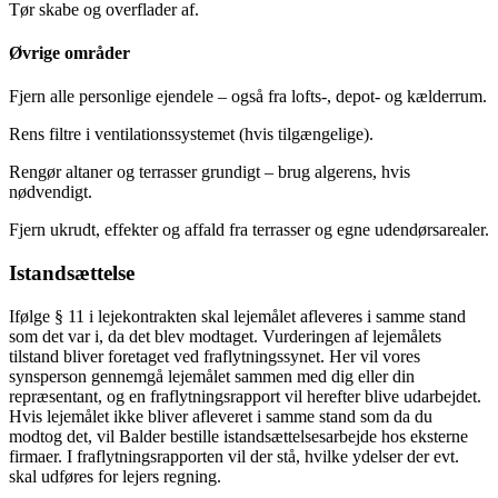
Tør skabe og overflader af.
Øvrige områder
Fjern alle personlige ejendele – også fra lofts-, depot- og kælderrum.
Rens filtre i ventilationssystemet (hvis tilgængelige).
Rengør altaner og terrasser grundigt – brug algerens, hvis
nødvendigt.
Fjern ukrudt, effekter og affald fra terrasser og egne udendørsarealer.
Istandsættelse
Ifølge § 11 i lejekontrakten skal lejemålet afleveres i samme stand
som det var i, da det blev modtaget. Vurderingen af lejemålets
tilstand bliver foretaget ved fraflytningssynet. Her vil vores
synsperson gennemgå lejemålet sammen med dig eller din
repræsentant, og en fraflytningsrapport vil herefter blive udarbejdet.
Hvis lejemålet ikke bliver afleveret i samme stand som da du
modtog det, vil Balder bestille istandsættelsesarbejde hos eksterne
firmaer. I fraflytningsrapporten vil der stå, hvilke ydelser der evt.
skal udføres for lejers regning.