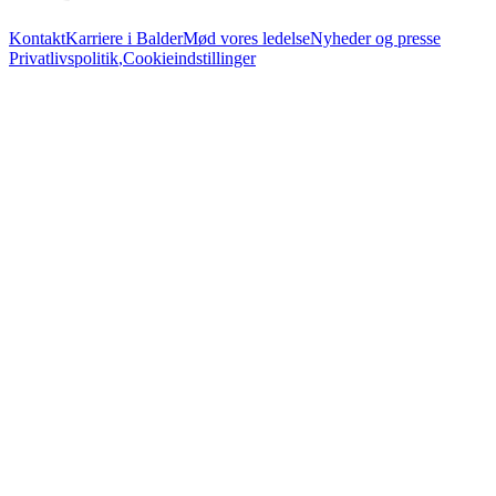
Kontakt
Karriere i Balder
Mød vores ledelse
Nyheder og presse
Privatlivspolitik
,
Cookieindstillinger