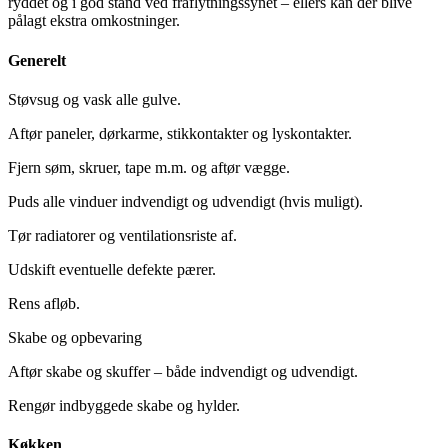
ryddet og i god stand ved fraflytningssynet – ellers kan der blive
pålagt ekstra omkostninger.
Generelt
Støvsug og vask alle gulve.
Aftør paneler, dørkarme, stikkontakter og lyskontakter.
Fjern søm, skruer, tape m.m. og aftør vægge.
Puds alle vinduer indvendigt og udvendigt (hvis muligt).
Tør radiatorer og ventilationsriste af.
Udskift eventuelle defekte pærer.
Rens afløb.
Skabe og opbevaring
Aftør skabe og skuffer – både indvendigt og udvendigt.
Rengør indbyggede skabe og hylder.
Køkken