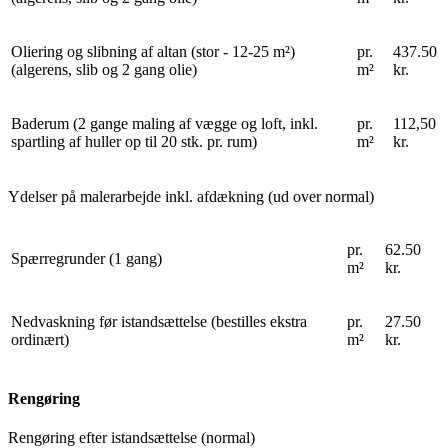
Oliering og slibning af altan (stor - 12-25 m²)
pr.
437.50
(algerens, slib og 2 gang olie)
m²
kr.
Baderum (2 gange maling af vægge og loft, inkl.
pr.
112,50
spartling af huller op til 20 stk. pr. rum)
m²
kr.
Ydelser på malerarbejde inkl. afdækning (ud over normal)
pr.
62.50
Spærregrunder (1 gang)
m²
kr.
Nedvaskning før istandsættelse (bestilles ekstra
pr.
27.50
ordinært)
m²
kr.
Rengøring
Rengøring efter istandsættelse (normal)