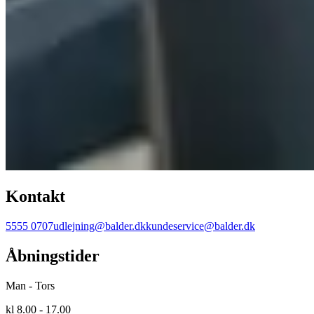
Kontakt
5555 0707
udlejning@balder.dk
kundeservice@balder.dk
Åbningstider
Man - Tors
kl 8.00 - 17.00