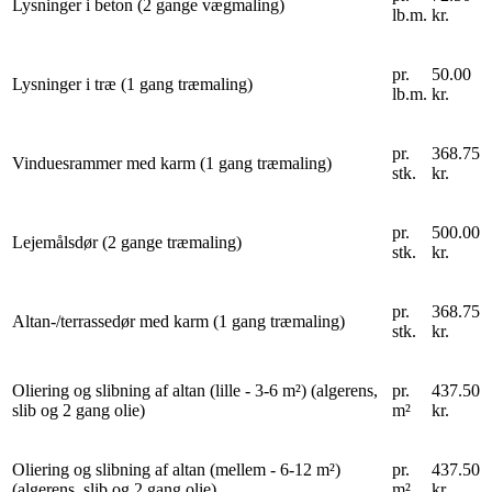
Lysninger i beton (2 gange vægmaling)
lb.m.
kr.
pr.
50.00
Lysninger i træ (1 gang træmaling)
lb.m.
kr.
pr.
368.75
Vinduesrammer med karm (1 gang træmaling)
stk.
kr.
pr.
500.00
Lejemålsdør (2 gange træmaling)
stk.
kr.
pr.
368.75
Altan-/terrassedør med karm (1 gang træmaling)
stk.
kr.
Oliering og slibning af altan (lille - 3-6 m²) (algerens,
pr.
437.50
slib og 2 gang olie)
m²
kr.
Oliering og slibning af altan (mellem - 6-12 m²)
pr.
437.50
(algerens, slib og 2 gang olie)
m²
kr.