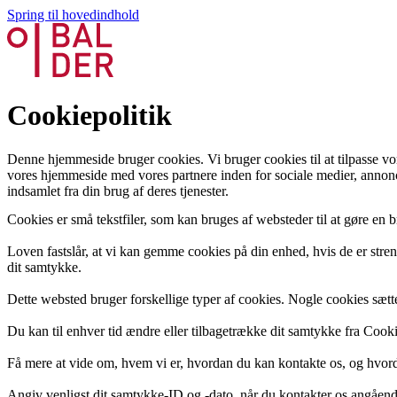
Spring til hovedindhold
Cookiepolitik
Denne hjemmeside bruger cookies. Vi bruger cookies til at tilpasse vore
vores hjemmeside med vores partnere inden for sociale medier, annonc
indsamlet fra din brug af deres tjenester.
Cookies er små tekstfiler, som kan bruges af websteder til at gøre en b
Loven fastslår, at vi kan gemme cookies på din enhed, hvis de er stren
dit samtykke.
Dette websted bruger forskellige typer af cookies. Nogle cookies sættes 
Du kan til enhver tid ændre eller tilbagetrække dit samtykke fra Coo
Få mere at vide om, hvem vi er, hvordan du kan kontakte os, og hvorda
Angiv venligst dit samtykke-ID og -dato, når du kontakter os angåend