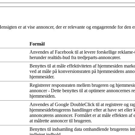
Hensigten er at vise annoncer, der er relevante og engagerende for den
Formål
Anvendes af Facebook til at levere forskellige reklame-t
herunder realtids-bud fra tredjeparts-annoncører.
Benyttes til at måle effektiviteten af hjemmesiden marke
ved at måle på konversionsraten på hjemmesidens annon
hjemmesider.
Registrerer responsraten mellem brugeren og hjemmesi
annoncer - Dette benyttes til at optimere annoncernes r
hjemmesiden.
Anvendes af Google DoubleClick til at registrere og ra
hjemmesidebrugerens handlinger efter at have set eller k
annoncørens annoncer. Formålet er at måle effekten af
at målrette annoncer til brugeren.
Benyttes til indsamling data omhandlende brugerens in
indlejret indhold.