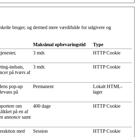
 enkelte bruger, og dermed mere værdifulde for udgivere og
Maksimal opbevaringstid
Type
jenester,
3 mdr.
HTTP Cookie
ting-indsats,
3 mdr.
HTTP Cookie
cer på tværs af
dens pop-up
Permanent
Lokalt HTML-
elevans på
lager
pportere om
400 dage
HTTP Cookie
likket på en af
 en annonce samt
teraktion med
Session
HTTP Cookie