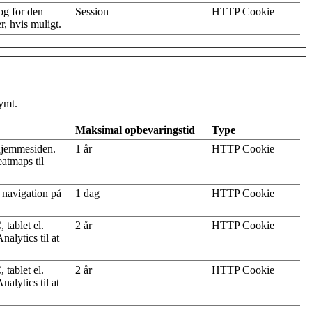
og for den
Session
HTTP Cookie
, hvis muligt.
ymt.
Maksimal opbevaringstid
Type
hjemmesiden.
1 år
HTTP Cookie
eatmaps til
s navigation på
1 dag
HTTP Cookie
 tablet el.
2 år
HTTP Cookie
alytics til at
 tablet el.
2 år
HTTP Cookie
alytics til at