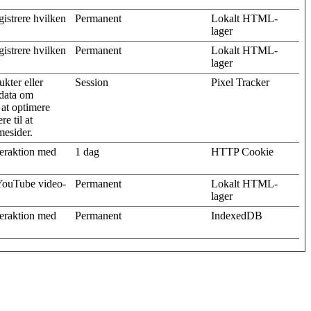
gistrere hvilken
Permanent
Lokalt HTML-
lager
gistrere hvilken
Permanent
Lokalt HTML-
lager
kter eller
Session
Pixel Tracker
 data om
 at optimere
e til at
mesider.
teraktion med
1 dag
HTTP Cookie
 YouTube video-
Permanent
Lokalt HTML-
lager
teraktion med
Permanent
IndexedDB