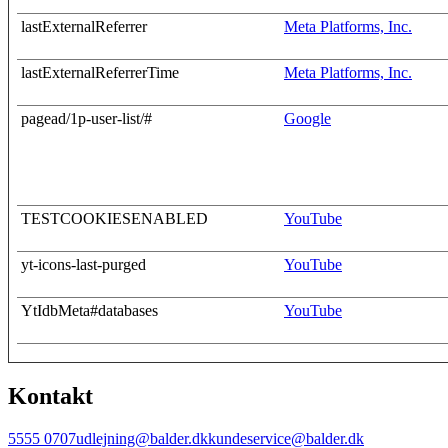
lastExternalReferrer
Meta Platforms, Inc.
lastExternalReferrerTime
Meta Platforms, Inc.
pagead/1p-user-list/#
Google
TESTCOOKIESENABLED
YouTube
yt-icons-last-purged
YouTube
YtIdbMeta#databases
YouTube
Kontakt
5555 0707
udlejning@balder.dk
kundeservice@balder.dk