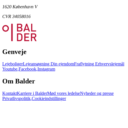
1620 København V
CVR 34058016
Genveje
Lejeboliger
Lejeansøgning
Din ejendom
Fraflytning
Erhvervslejemål
Youtube
,
Facebook
,
Instagram
Om Balder
Kontakt
Karriere i Balder
Mød vores ledelse
Nyheder og presse
Privatlivspolitik
,
Cookieindstillinger