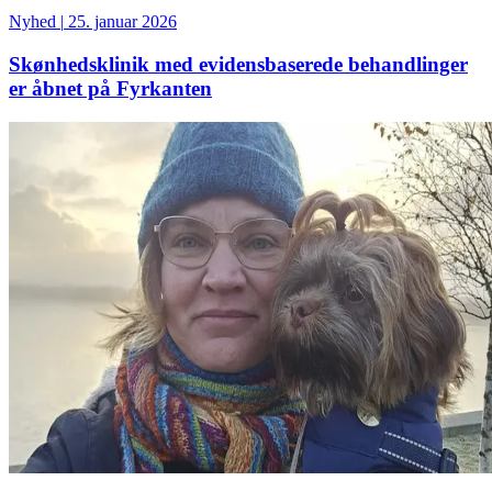
Nyhed
|
25. januar 2026
Skønhedsklinik med evidensbaserede behandlinger
er åbnet på Fyrkanten