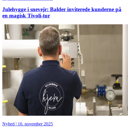
Julehygge i snevejr: Balder inviterede kunderne på
en magisk Tivoli-tur
Nyhed
|
16. november 2025