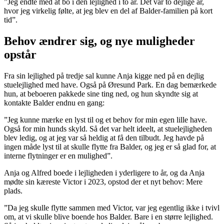
”Jeg endte med at bo i den lejlighed i to år. Det var to dejlige år,
hvor jeg virkelig følte, at jeg blev en del af Balder-familien på kort
tid”.
Behov ændrer sig, og nye muligheder
opstår
Fra sin lejlighed på tredje sal kunne Anja kigge ned på en dejlig
stuelejlighed med have. Også på Øresund Park. En dag bemærkede
hun, at beboeren pakkede sine ting ned, og hun skyndte sig at
kontakte Balder endnu en gang:
”Jeg kunne mærke en lyst til og et behov for min egen lille have.
Også for min hunds skyld. Så det var helt ideelt, at stuelejligheden
blev ledig, og at jeg var så heldig at få den tilbudt. Jeg havde på
ingen måde lyst til at skulle flytte fra Balder, og jeg er så glad for, at
interne flytninger er en mulighed”.
Anja og Alfred boede i lejligheden i yderligere to år, og da Anja
mødte sin kæreste Victor i 2023, opstod der et nyt behov: Mere
plads.
”Da jeg skulle flytte sammen med Victor, var jeg egentlig ikke i tvivl
om, at vi skulle blive boende hos Balder. Bare i en større lejlighed.