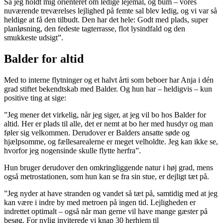
Så jeg holdt mig orienteret om ledige lejemål, og bum – vores
nuværende treværelses lejlighed på femte sal blev ledig, og vi var så
heldige at få den tilbudt. Den har det hele: Godt med plads, super
planløsning, den fedeste tagterrasse, flot lysindfald og den
smukkeste udsigt”.
Balder for altid
Med to interne flytninger og et halvt årti som beboer har Anja i dén
grad stiftet bekendtskab med Balder. Og hun har – heldigvis – kun
positive ting at sige:
”Jeg mener det virkelig, når jeg siger, at jeg vil bo hos Balder for
altid. Her er plads til alle, det er nemt at bo her med husdyr og man
føler sig velkommen. Derudover er Balders ansatte søde og
hjælpsomme, og fællesarealerne er meget velholdte. Jeg kan ikke se,
hvorfor jeg nogensinde skulle flytte herfra”.
Hun bruger derudover den omkringliggende natur i høj grad, mens
også metrostationen, som hun kan se fra sin stue, er dejligt tæt på.
”Jeg nyder at have stranden og vandet så tæt på, samtidig med at jeg
kan være i indre by med metroen på ingen tid. Lejligheden er
indrettet optimalt – også når man gerne vil have mange gæster på
besøg. For nylig inviterede vi knap 30 herhjem til