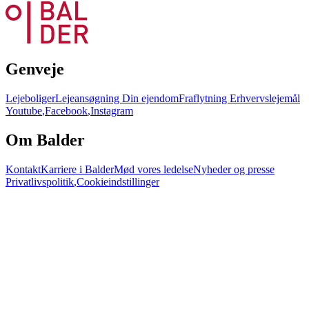
Genveje
Lejeboliger
Lejeansøgning
Din ejendom
Fraflytning
Erhvervslejemål
Youtube
,
Facebook
,
Instagram
Om Balder
Kontakt
Karriere i Balder
Mød vores ledelse
Nyheder og presse
Privatlivspolitik
,
Cookieindstillinger