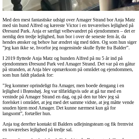
Med den mest fantastiske udsigt over Amager Strand bor Anja Matz
med sin hund Alfred og kæreste Victor i en treværelses lejlighed på
Øresund Park. Anja er særligt velbevandret på ejendommen – det er
nemlig den tredje lejlighed, hun bor i over de seneste fem år, da
hendes ønsker og behov har ændret sig med tiden. Og som hun siger
”jeg kan ikke se, hvorfor jeg nogensinde skulle flytte fra Balder”.
I 2019 flyttede Anja Matz og hunden Alfred på nu 5 år ind på
ejendommen Øresund Park ved Amager Strand. Det var på en gåtur
på stranden, at Anja blev opmærksom på området og ejendommen,
som hun faldt pladask for:
”Jeg kommer oprindeligt fra Amager, men boede dengang i en
lejlighed i Brønshøj. Jeg var tilfældigvis ude at gå tur med en
veninde på Amager Strand en dag, og på den tur blev jeg så
forelsket i området, at jeg med det samme vidste, at jeg måtte vende
snuden hjem mod Amager. Det kunne nærmest kun gå for
langsomt”, fortæller hun.
Anja tog derefter kontakt til Balders udlejningsteam og fik fremvist
en toværelses lejlighed på tredje sal.