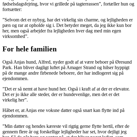
fødselsdagsfejring, hvor vi grillede på tagterrassen”, fortæller hun og
fortsætter:
”Selvom det er nybyg, har det virkelig sin charme, og lejligheden er
pæn og rar at opholde sig i. Det betyder meget, da jeg ikke kun bor
her, men også arbejder fra lejligheden hver dag med min egen
virksomhed”.
For hele familien
Også Anjas hund, Alfred, nyder godt af at være beboer på Øresund
Park. Han bliver dagligt luftet på Amager Strand og hilser hyppigt
på de mange andre firbenede beboere, der har indlogeret sig på
ejendommen.
”Det er så nemt at have hund her. Også i kraft af at der er elevator.
Det er jo ikke alle steder, der er hundevenlige, men det er det
virkelig her”.
Håbet er, at Anjas ene voksne datter også snart kan flytte ind på
ejendommen.
”Min datter og hendes kæreste vil rigtig gerne flytte hertil, efter de
gennem flere år og forskellige lejligheder har set, hvor dejligt jeg