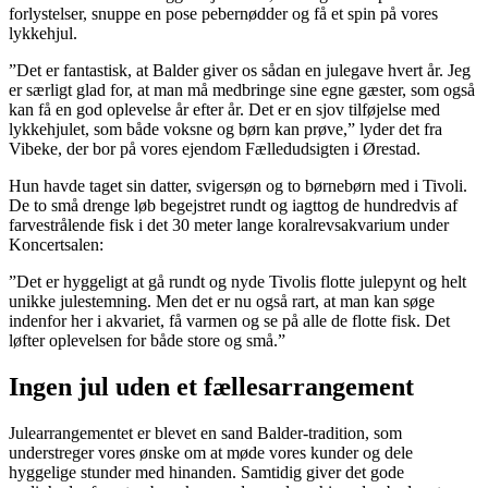
forlystelser, snuppe en pose pebernødder og få et spin på vores
lykkehjul.
”Det er fantastisk, at Balder giver os sådan en julegave hvert år. Jeg
er særligt glad for, at man må medbringe sine egne gæster, som også
kan få en god oplevelse år efter år. Det er en sjov tilføjelse med
lykkehjulet, som både voksne og børn kan prøve,” lyder det fra
Vibeke, der bor på vores ejendom Fælledudsigten i Ørestad.
Hun havde taget sin datter, svigersøn og to børnebørn med i Tivoli.
De to små drenge løb begejstret rundt og iagttog de hundredvis af
farvestrålende fisk i det 30 meter lange koralrevsakvarium under
Koncertsalen:
”Det er hyggeligt at gå rundt og nyde Tivolis flotte julepynt og helt
unikke julestemning. Men det er nu også rart, at man kan søge
indenfor her i akvariet, få varmen og se på alle de flotte fisk. Det
løfter oplevelsen for både store og små.”
Ingen jul uden et fællesarrangement
Julearrangementet er blevet en sand Balder-tradition, som
understreger vores ønske om at møde vores kunder og dele
hyggelige stunder med hinanden. Samtidig giver det gode