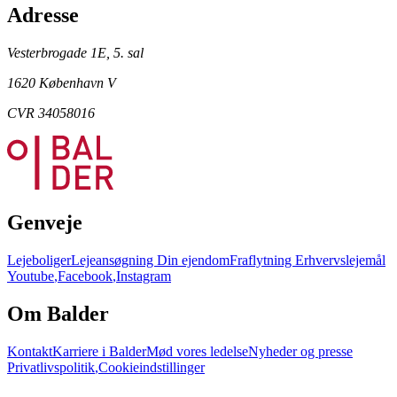
Adresse
Vesterbrogade 1E, 5. sal
1620 København V
CVR 34058016
Genveje
Lejeboliger
Lejeansøgning
Din ejendom
Fraflytning
Erhvervslejemål
Youtube
,
Facebook
,
Instagram
Om Balder
Kontakt
Karriere i Balder
Mød vores ledelse
Nyheder og presse
Privatlivspolitik
,
Cookieindstillinger