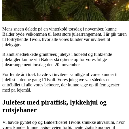
Mens sneen dalede på en vinterkold torsdag i november, kunne
Balder byde velkommen til årets store julearrangement. I år gik turen
til fortryllende Tivoli, hvor alle vores kunder var inviteret til
julehygge.
Blandt snedækkede grantræer, julelys i hobetal og funklende
julekugler kunne vi i Balder slå dørene op for vores årlige
julearrangement torsdag den 20. november.
For femte år i træk havde vi inviteret samtlige af vores kunder til
julefest – denne gang i Tivoli. Vores julegave var således en
entrébillet til alle vores beboere, der kunne tage op til fem gæster
med pr. lejemål.
Julefest med piratfisk, lykkehjul og
rutsjebaner
Vi havde pyntet op og Balderficeret Tivolis smukke akvarium, hvor
vores kunder kunne lægge vejen forbi, hente gratis kuponer til