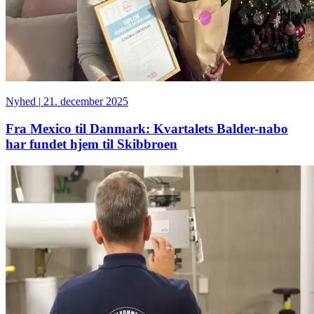
Nyhed
|
21. december 2025
Fra Mexico til Danmark: Kvartalets Balder-nabo
har fundet hjem til Skibbroen