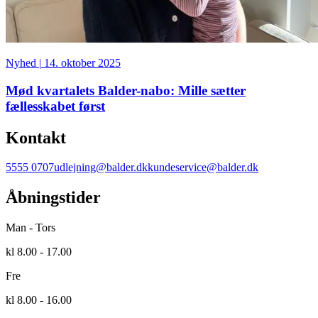
Nyhed
|
14. oktober 2025
Mød kvartalets Balder-nabo: Mille sætter
fællesskabet først
Kontakt
5555 0707
udlejning@balder.dk
kundeservice@balder.dk
Åbningstider
Man - Tors
kl 8.00 - 17.00
Fre
kl 8.00 - 16.00