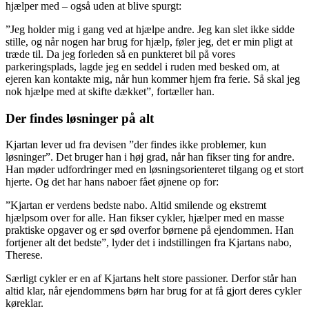
hjælper med – også uden at blive spurgt:
”Jeg holder mig i gang ved at hjælpe andre. Jeg kan slet ikke sidde
stille, og når nogen har brug for hjælp, føler jeg, det er min pligt at
træde til. Da jeg forleden så en punkteret bil på vores
parkeringsplads, lagde jeg en seddel i ruden med besked om, at
ejeren kan kontakte mig, når hun kommer hjem fra ferie. Så skal jeg
nok hjælpe med at skifte dækket”, fortæller han.
Der findes løsninger på alt
Kjartan lever ud fra devisen ”der findes ikke problemer, kun
løsninger”. Det bruger han i høj grad, når han fikser ting for andre.
Han møder udfordringer med en løsningsorienteret tilgang og et stort
hjerte. Og det har hans naboer fået øjnene op for:
”Kjartan er verdens bedste nabo. Altid smilende og ekstremt
hjælpsom over for alle. Han fikser cykler, hjælper med en masse
praktiske opgaver og er sød overfor børnene på ejendommen. Han
fortjener alt det bedste”, lyder det i indstillingen fra Kjartans nabo,
Therese.
Særligt cykler er en af Kjartans helt store passioner. Derfor står han
altid klar, når ejendommens børn har brug for at få gjort deres cykler
køreklar.