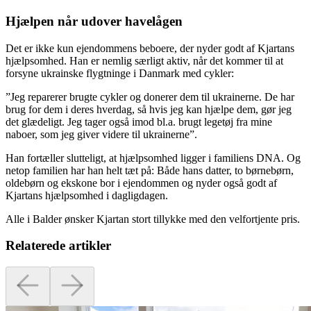
Hjælpen når udover havelågen
Det er ikke kun ejendommens beboere, der nyder godt af Kjartans
hjælpsomhed. Han er nemlig særligt aktiv, når det kommer til at
forsyne ukrainske flygtninge i Danmark med cykler:
”Jeg reparerer brugte cykler og donerer dem til ukrainerne. De har
brug for dem i deres hverdag, så hvis jeg kan hjælpe dem, gør jeg
det glædeligt. Jeg tager også imod bl.a. brugt legetøj fra mine
naboer, som jeg giver videre til ukrainerne”.
Han fortæller slutteligt, at hjælpsomhed ligger i familiens DNA. Og
netop familien har han helt tæt på: Både hans datter, to børnebørn,
oldebørn og ekskone bor i ejendommen og nyder også godt af
Kjartans hjælpsomhed i dagligdagen.
Alle i Balder ønsker Kjartan stort tillykke med den velfortjente pris.
Relaterede artikler