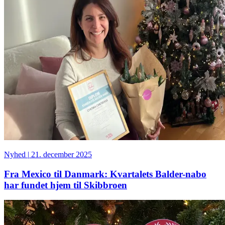
Nyhed
|
21. december 2025
Fra Mexico til Danmark: Kvartalets Balder-nabo
har fundet hjem til Skibbroen