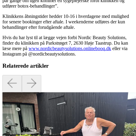
par gange om ugen kommer en sygeplejerske forbi klinikken og
udfører botox-behandlinger”.
Klinikkens åbningstider hedder 10-16 i hverdagene med mulighed
for senere bookinger efter aftale. I weekenderne udføres der kun
behandlinger efter forudgående aftale.
Hvis du har lyst til at lægge vejen forbi Nordic Beauty Solutions,
finder du klinikken på Parkstrøget 7, 2630 Høje Taastrup. Du kan
læse mere på
www.nordicbeautysolutions.onlinebooq.dk
eller via
Instagram på @nordicbeautysolutions.
Relaterede artikler