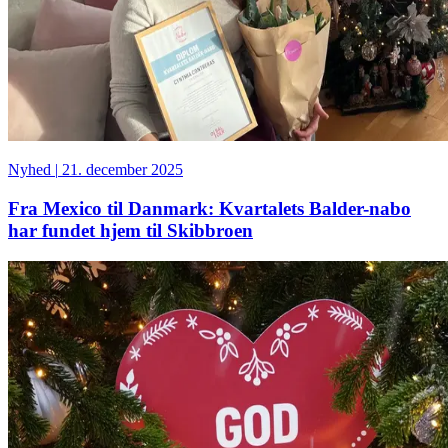
Nyhed
|
21. december 2025
Fra Mexico til Danmark: Kvartalets Balder-nabo
har fundet hjem til Skibbroen