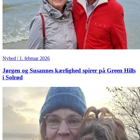
Nyhed
|
1. februar 2026
Jørgen og Susannes kærlighed spirer på Green Hills
i Solrød