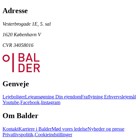
Adresse
Vesterbrogade 1E, 5. sal
1620 København V
CVR 34058016
Genveje
Lejeboliger
Lejeansøgning
Din ejendom
Fraflytning
Erhvervslejemål
Youtube
,
Facebook
,
Instagram
Om Balder
Kontakt
Karriere i Balder
Mød vores ledelse
Nyheder og presse
Privatlivspolitik
,
Cookieindstillinger