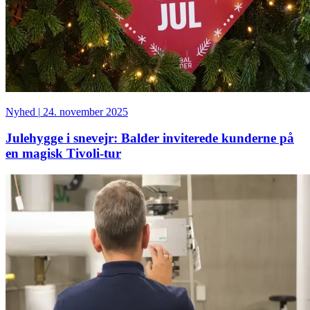
Nyhed
|
24. november 2025
Julehygge i snevejr: Balder inviterede kunderne på
en magisk Tivoli-tur