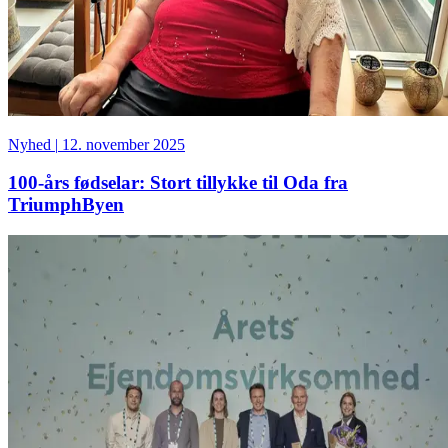
Nyhed
|
12. november 2025
100-års fødselar: Stort tillykke til Oda fra
TriumphByen