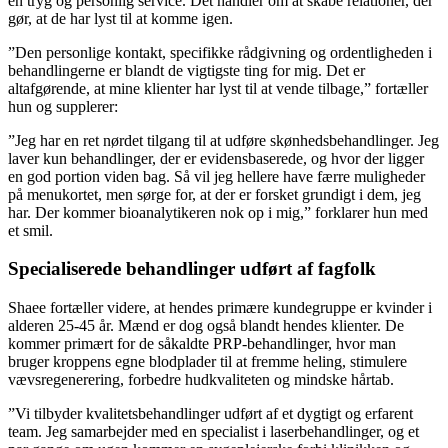
en tryg og personlig service. Det handler om at skabe relationer, der
gør, at de har lyst til at komme igen.
”Den personlige kontakt, specifikke rådgivning og ordentligheden i
behandlingerne er blandt de vigtigste ting for mig. Det er
altafgørende, at mine klienter har lyst til at vende tilbage,” fortæller
hun og supplerer:
”Jeg har en ret nørdet tilgang til at udføre skønhedsbehandlinger. Jeg
laver kun behandlinger, der er evidensbaserede, og hvor der ligger
en god portion viden bag. Så vil jeg hellere have færre muligheder
på menukortet, men sørge for, at der er forsket grundigt i dem, jeg
har. Der kommer bioanalytikeren nok op i mig,” forklarer hun med
et smil.
Specialiserede behandlinger udført af fagfolk
Shaee fortæller videre, at hendes primære kundegruppe er kvinder i
alderen 25-45 år. Mænd er dog også blandt hendes klienter. De
kommer primært for de såkaldte PRP-behandlinger, hvor man
bruger kroppens egne blodplader til at fremme heling, stimulere
vævsregenerering, forbedre hudkvaliteten og mindske hårtab.
”Vi tilbyder kvalitetsbehandlinger udført af et dygtigt og erfarent
team. Jeg samarbejder med en specialist i laserbehandlinger, og et