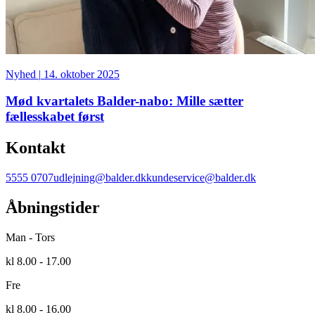
Nyhed
|
14. oktober 2025
Mød kvartalets Balder-nabo: Mille sætter
fællesskabet først
Kontakt
5555 0707
udlejning@balder.dk
kundeservice@balder.dk
Åbningstider
Man - Tors
kl 8.00 - 17.00
Fre
kl 8.00 - 16.00