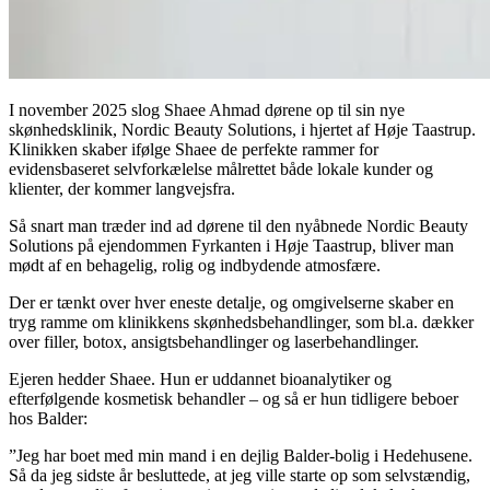
I november 2025 slog Shaee Ahmad dørene op til sin nye
skønhedsklinik, Nordic Beauty Solutions, i hjertet af Høje Taastrup.
Klinikken skaber ifølge Shaee de perfekte rammer for
evidensbaseret selvforkælelse målrettet både lokale kunder og
klienter, der kommer langvejsfra.
Så snart man træder ind ad dørene til den nyåbnede Nordic Beauty
Solutions på ejendommen Fyrkanten i Høje Taastrup, bliver man
mødt af en behagelig, rolig og indbydende atmosfære.
Der er tænkt over hver eneste detalje, og omgivelserne skaber en
tryg ramme om klinikkens skønhedsbehandlinger, som bl.a. dækker
over filler, botox, ansigtsbehandlinger og laserbehandlinger.
Ejeren hedder Shaee. Hun er uddannet bioanalytiker og
efterfølgende kosmetisk behandler – og så er hun tidligere beboer
hos Balder:
”Jeg har boet med min mand i en dejlig Balder-bolig i Hedehusene.
Så da jeg sidste år besluttede, at jeg ville starte op som selvstændig,