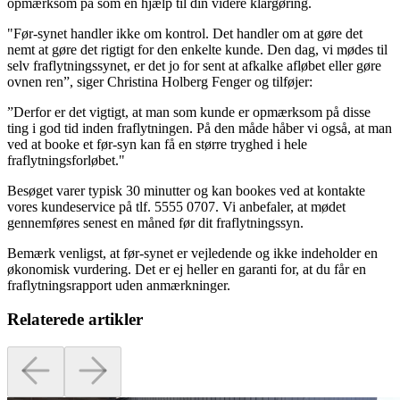
opmærksom på som en hjælp til din videre klargøring.
"Før-synet handler ikke om kontrol. Det handler om at gøre det
nemt at gøre det rigtigt for den enkelte kunde. Den dag, vi mødes til
selv fraflytningssynet, er det jo for sent at afkalke afløbet eller gøre
ovnen ren”, siger Christina Holberg Fenger og tilføjer:
”Derfor er det vigtigt, at man som kunde er opmærksom på disse
ting i god tid inden fraflytningen. På den måde håber vi også, at man
ved at booke et før-syn kan få en større tryghed i hele
fraflytningsforløbet."
Besøget varer typisk 30 minutter og kan bookes ved at kontakte
vores kundeservice på tlf. 5555 0707. Vi anbefaler, at mødet
gennemføres senest en måned før dit fraflytningssyn.
Bemærk venligst, at før-synet er vejledende og ikke indeholder en
økonomisk vurdering. Det er ej heller en garanti for, at du får en
fraflytningsrapport uden anmærkninger.
Relaterede artikler