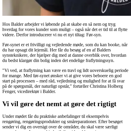
Hos Balder arbejder vi løbende på at skabe en så nem og tryg
hverdag for vores kunder som muligt – også når det er tid til at flytte
videre. Derfor introducerer vi nu et nyt tiltag: Før-syn.
Før-synet er et frivilligt og vejledende møde, som du kan booke, når
du har opsagt dit lejemål. Her får du besøg af en af Balders
synsteknikere, der hjælper dig med at danne overblik over, hvordan
du bedst klargør din bolig inden det endelige fraflytningssyn.
"Vi ved, at fraflytning kan være en travl og lidt uoverskuelig periode
for mange. Med før-synet ønsker vi at give vores beboere en god
start på processen – med råd, vejledning og mulighed for at få svar
på de spørgsmål, der naturligt opstår," fortæller Christina Holberg
Fenger, vicedirektør i Balder.
Vi vil gøre det nemt at gøre det rigtigt
Under mødet får du praktiske anbefalinger til eksempelvis
rengøring, rengøringsprodukter og småreparationer. Efter besøget
sender vi dig en oversigt over de områder, du skal være særligt