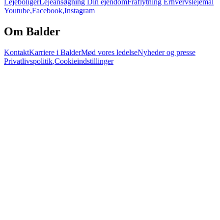
Lejeboliger
Lejeansøgning
Din ejendom
Fraflytning
Erhvervslejemål
Youtube
,
Facebook
,
Instagram
Om Balder
Kontakt
Karriere i Balder
Mød vores ledelse
Nyheder og presse
Privatlivspolitik
,
Cookieindstillinger