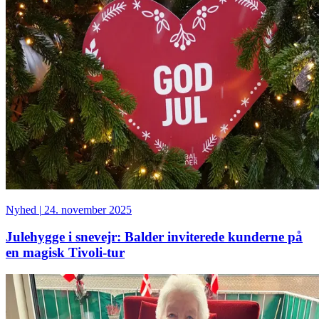
Nyhed
|
24. november 2025
Julehygge i snevejr: Balder inviterede kunderne på
en magisk Tivoli-tur