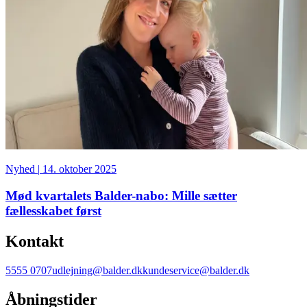
Nyhed
|
14. oktober 2025
Mød kvartalets Balder-nabo: Mille sætter
fællesskabet først
Kontakt
5555 0707
udlejning@balder.dk
kundeservice@balder.dk
Åbningstider