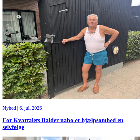
Nyhed
|
6. juli 2026
For Kvartalets Balder-nabo er hjælpsomhed en
selvfølge