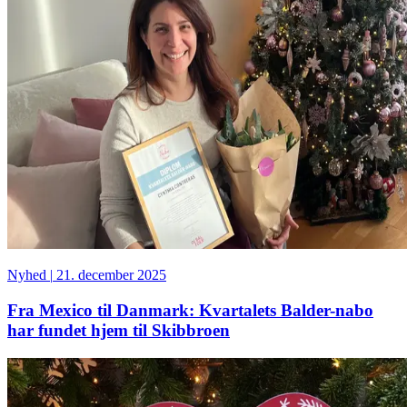
Nyhed
|
21. december 2025
Fra Mexico til Danmark: Kvartalets Balder-nabo
har fundet hjem til Skibbroen