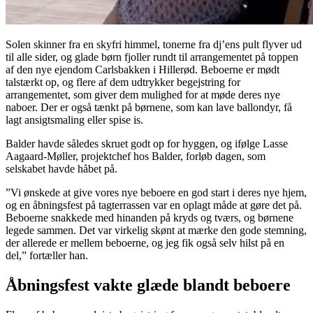
Solen skinner fra en skyfri himmel, tonerne fra dj’ens pult flyver ud
til alle sider, og glade børn fjoller rundt til arrangementet på toppen
af den nye ejendom Carlsbakken i Hillerød. Beboerne er mødt
talstærkt op, og flere af dem udtrykker begejstring for
arrangementet, som giver dem mulighed for at møde deres nye
naboer. Der er også tænkt på børnene, som kan lave ballondyr, få
lagt ansigtsmaling eller spise is.
Balder havde således skruet godt op for hyggen, og ifølge Lasse
Aagaard-Møller, projektchef hos Balder, forløb dagen, som
selskabet havde håbet på.
”Vi ønskede at give vores nye beboere en god start i deres nye hjem,
og en åbningsfest på tagterrassen var en oplagt måde at gøre det på.
Beboerne snakkede med hinanden på kryds og tværs, og børnene
legede sammen. Det var virkelig skønt at mærke den gode stemning,
der allerede er mellem beboerne, og jeg fik også selv hilst på en
del,” fortæller han.
Åbningsfest vakte glæde blandt beboere