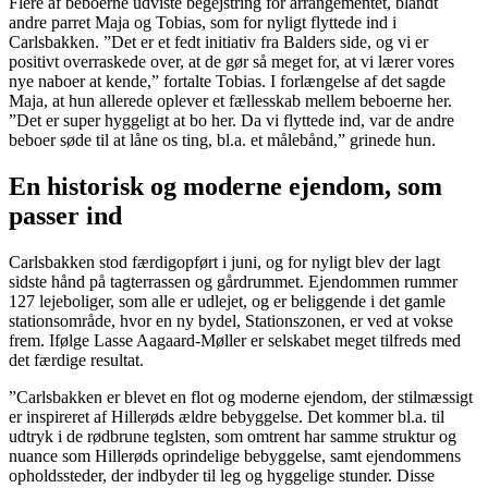
Flere af beboerne udviste begejstring for arrangementet, blandt
andre parret Maja og Tobias, som for nyligt flyttede ind i
Carlsbakken. ”Det er et fedt initiativ fra Balders side, og vi er
positivt overraskede over, at de gør så meget for, at vi lærer vores
nye naboer at kende,” fortalte Tobias. I forlængelse af det sagde
Maja, at hun allerede oplever et fællesskab mellem beboerne her.
”Det er super hyggeligt at bo her. Da vi flyttede ind, var de andre
beboer søde til at låne os ting, bl.a. et målebånd,” grinede hun.
En historisk og moderne ejendom, som
passer ind
Carlsbakken stod færdigopført i juni, og for nyligt blev der lagt
sidste hånd på tagterrassen og gårdrummet. Ejendommen rummer
127 lejeboliger, som alle er udlejet, og er beliggende i det gamle
stationsområde, hvor en ny bydel, Stationszonen, er ved at vokse
frem. Ifølge Lasse Aagaard-Møller er selskabet meget tilfreds med
det færdige resultat.
”Carlsbakken er blevet en flot og moderne ejendom, der stilmæssigt
er inspireret af Hillerøds ældre bebyggelse. Det kommer bl.a. til
udtryk i de rødbrune teglsten, som omtrent har samme struktur og
nuance som Hillerøds oprindelige bebyggelse, samt ejendommens
opholdssteder, der indbyder til leg og hyggelige stunder. Disse