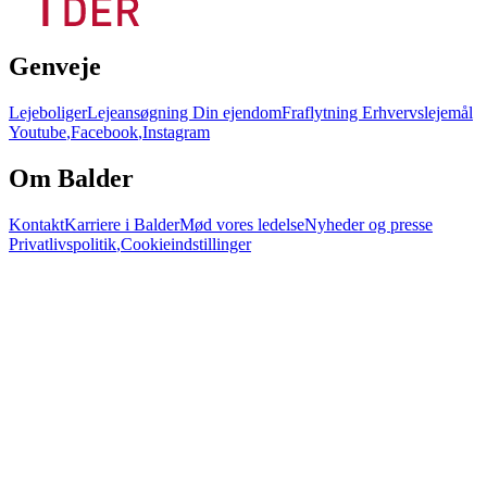
Genveje
Lejeboliger
Lejeansøgning
Din ejendom
Fraflytning
Erhvervslejemål
Youtube
,
Facebook
,
Instagram
Om Balder
Kontakt
Karriere i Balder
Mød vores ledelse
Nyheder og presse
Privatlivspolitik
,
Cookieindstillinger