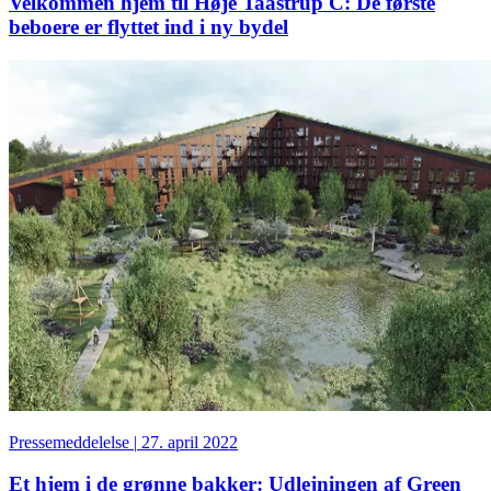
Velkommen hjem til Høje Taastrup C: De første
beboere er flyttet ind i ny bydel
Pressemeddelelse
|
27. april 2022
Et hjem i de grønne bakker: Udlejningen af Green