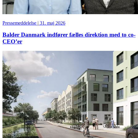
Pressemeddelelse
|
31. maj 2026
Balder Danmark indfører fælles direktion med to co-
CEO’er