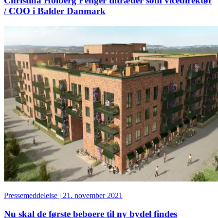
Christina Holberg Fenger tiltræder som vicedirektør
/ COO i Balder Danmark
Pressemeddelelse
|
21. november 2021
Nu skal de første beboere til ny bydel findes