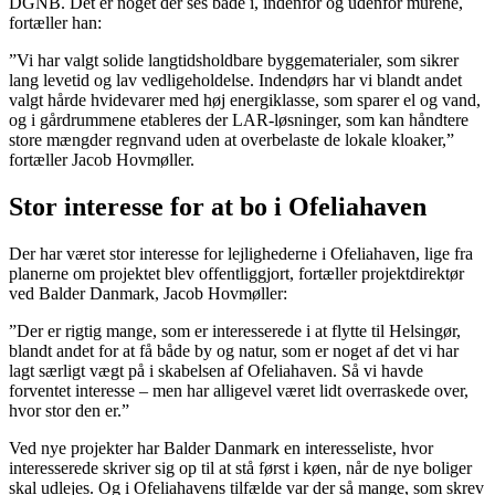
DGNB. Det er noget der ses både i, indenfor og udenfor murene,
fortæller han:
”Vi har valgt solide langtidsholdbare byggematerialer, som sikrer
lang levetid og lav vedligeholdelse. Indendørs har vi blandt andet
valgt hårde hvidevarer med høj energiklasse, som sparer el og vand,
og i gårdrummene etableres der LAR-løsninger, som kan håndtere
store mængder regnvand uden at overbelaste de lokale kloaker,”
fortæller Jacob Hovmøller.
Stor interesse for at bo i Ofeliahaven
Der har været stor interesse for lejlighederne i Ofeliahaven, lige fra
planerne om projektet blev offentliggjort, fortæller projektdirektør
ved Balder Danmark, Jacob Hovmøller:
”Der er rigtig mange, som er interesserede i at flytte til Helsingør,
blandt andet for at få både by og natur, som er noget af det vi har
lagt særligt vægt på i skabelsen af Ofeliahaven. Så vi havde
forventet interesse – men har alligevel været lidt overraskede over,
hvor stor den er.”
Ved nye projekter har Balder Danmark en interesseliste, hvor
interesserede skriver sig op til at stå først i køen, når de nye boliger
skal udlejes. Og i Ofeliahavens tilfælde var der så mange, som skrev