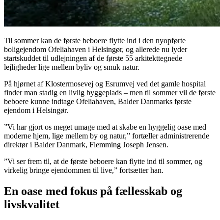
Til sommer kan de første beboere flytte ind i den nyopførte
boligejendom Ofeliahaven i Helsingør, og allerede nu lyder
startskuddet til udlejningen af de første 55 arkitekttegnede
lejligheder lige mellem byliv og smuk natur.
På hjørnet af Klostermosevej og Esrumvej ved det gamle hospital
finder man stadig en livlig byggeplads – men til sommer vil de første
beboere kunne indtage Ofeliahaven, Balder Danmarks første
ejendom i Helsingør.
”Vi har gjort os meget umage med at skabe en hyggelig oase med
moderne hjem, lige mellem by og natur,” fortæller administrerende
direktør i Balder Danmark, Flemming Joseph Jensen.
”Vi ser frem til, at de første beboere kan flytte ind til sommer, og
virkelig bringe ejendommen til live,” fortsætter han.
En oase med fokus på fællesskab og
livskvalitet