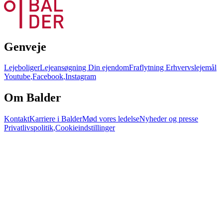
Genveje
Lejeboliger
Lejeansøgning
Din ejendom
Fraflytning
Erhvervslejemål
Youtube
,
Facebook
,
Instagram
Om Balder
Kontakt
Karriere i Balder
Mød vores ledelse
Nyheder og presse
Privatlivspolitik
,
Cookieindstillinger