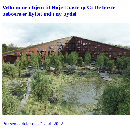
Velkommen hjem til Høje Taastrup C: De første
beboere er flyttet ind i ny bydel
Pressemeddelelse
|
27. april 2022