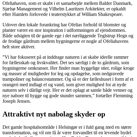
Ofeliahaven, som er skabt i et samarbejde mellem Balder Danmark,
Sjælsø Management og Vilhelm Lauritzen Arkitekter, er opkaldt
efter Hamlets forlovede i teaterstykket af William Shakespeare.
Udover den lokale forankring har Ofelias forhold til blomster og
planter været en stor inspiration i udformningen af ejendommen.
Både udsigten til de gamle ege i det nærliggende Teglstrup Hegn og
de frodige gårdrum mellem bygningerne er nogle af Ofeliahavens
helt store aktiver.
”Vi har fokuseret på at inddrage naturen i at skabe ideelle rammer
for fællesskab og livskvalitet. Det ses særligt i de to gårdrum, som
bygningerne omkranser. Her finder man hyggelige stier, rolige kroge
og masser af muligheder for leg og opdagelse, som nedgravede
trampoliner og balancestammer. Og så er der fælleshuset i form af et
orangeri med indlagt el og vand, som giver mulighed for at nyde
naturen selv i dårligt vejr. Her er det oplagt at samle både venner og
nye naboer til hygge og gode stunder sammen,” fortæller Flemming
Joseph Jensen.
Attraktivt nyt nabolag skyder op
Det gamle hospitalsområde i Helsingør er i fuld gang med en større
transformation, og vil om få år være forvandlet til en levende bydel