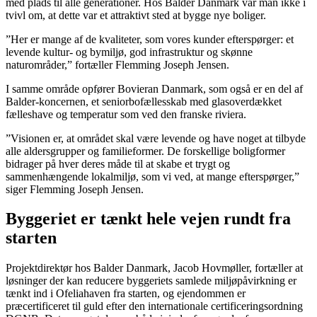
med plads til alle generationer. Hos Balder Danmark var man ikke i
tvivl om, at dette var et attraktivt sted at bygge nye boliger.
”Her er mange af de kvaliteter, som vores kunder efterspørger: et
levende kultur- og bymiljø, god infrastruktur og skønne
naturområder,” fortæller Flemming Joseph Jensen.
I samme område opfører Bovieran Danmark, som også er en del af
Balder-koncernen, et seniorbofællesskab med glasoverdækket
fælleshave og temperatur som ved den franske riviera.
”Visionen er, at området skal være levende og have noget at tilbyde
alle aldersgrupper og familieformer. De forskellige boligformer
bidrager på hver deres måde til at skabe et trygt og
sammenhængende lokalmiljø, som vi ved, at mange efterspørger,”
siger Flemming Joseph Jensen.
Byggeriet er tænkt hele vejen rundt fra
starten
Projektdirektør hos Balder Danmark, Jacob Hovmøller, fortæller at
løsninger der kan reducere byggeriets samlede miljøpåvirkning er
tænkt ind i Ofeliahaven fra starten, og ejendommen er
præcertificeret til guld efter den internationale certificeringsordning