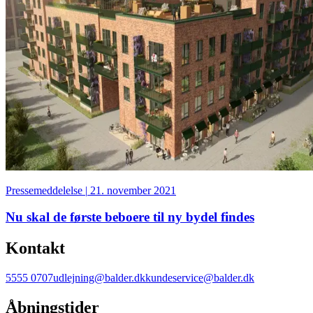
Pressemeddelelse
|
21. november 2021
Nu skal de første beboere til ny bydel findes
Kontakt
5555 0707
udlejning@balder.dk
kundeservice@balder.dk
Åbningstider