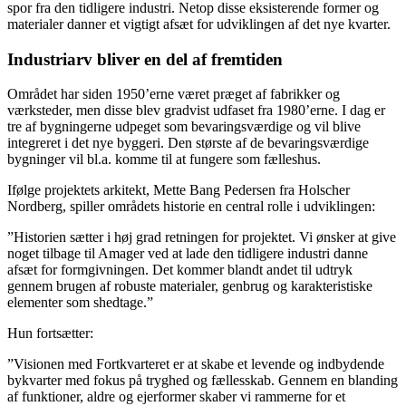
spor fra den tidligere industri. Netop disse eksisterende former og
materialer danner et vigtigt afsæt for udviklingen af det nye kvarter.
Industriarv bliver en del af fremtiden
Området har siden 1950’erne været præget af fabrikker og
værksteder, men disse blev gradvist udfaset fra 1980’erne. I dag er
tre af bygningerne udpeget som bevaringsværdige og vil blive
integreret i det nye byggeri. Den største af de bevaringsværdige
bygninger vil bl.a. komme til at fungere som fælleshus.
Ifølge projektets arkitekt, Mette Bang Pedersen fra Holscher
Nordberg, spiller områdets historie en central rolle i udviklingen:
”Historien sætter i høj grad retningen for projektet. Vi ønsker at give
noget tilbage til Amager ved at lade den tidligere industri danne
afsæt for formgivningen. Det kommer blandt andet til udtryk
gennem brugen af robuste materialer, genbrug og karakteristiske
elementer som shedtage.”
Hun fortsætter:
”Visionen med Fortkvarteret er at skabe et levende og indbydende
bykvarter med fokus på tryghed og fællesskab. Gennem en blanding
af funktioner, aldre og ejerformer skaber vi rammerne for et