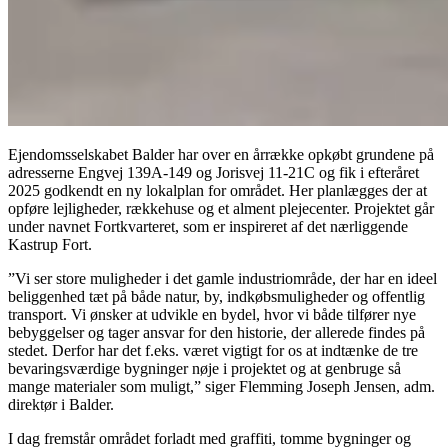
Ejendomsselskabet Balder har over en årrække opkøbt grundene på
adresserne Engvej 139A-149 og Jorisvej 11-21C og fik i efteråret
2025 godkendt en ny lokalplan for området. Her planlægges der at
opføre lejligheder, rækkehuse og et alment plejecenter. Projektet går
under navnet Fortkvarteret, som er inspireret af det nærliggende
Kastrup Fort.
”Vi ser store muligheder i det gamle industriområde, der har en ideel
beliggenhed tæt på både natur, by, indkøbsmuligheder og offentlig
transport. Vi ønsker at udvikle en bydel, hvor vi både tilfører nye
bebyggelser og tager ansvar for den historie, der allerede findes på
stedet. Derfor har det f.eks. været vigtigt for os at indtænke de tre
bevaringsværdige bygninger nøje i projektet og at genbruge så
mange materialer som muligt,” siger Flemming Joseph Jensen, adm.
direktør i Balder.
I dag fremstår området forladt med graffiti, tomme bygninger og