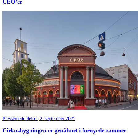
CEO’er
Pressemeddelelse
|
2. september 2025
Cirkusbygningen er genåbnet i fornyede rammer