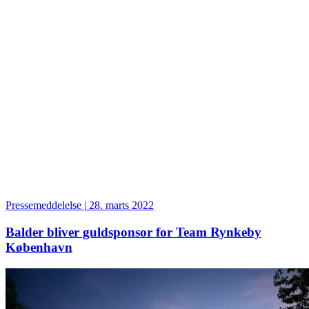
Pressemeddelelse
|
28. marts 2022
Balder bliver guldsponsor for Team Rynkeby
København