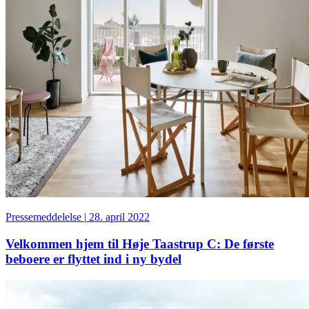
Pressemeddelelse
|
28. april 2022
Velkommen hjem til Høje Taastrup C: De første
beboere er flyttet ind i ny bydel