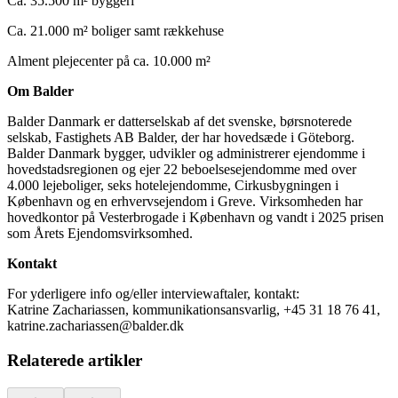
Ca. 35.500 m² byggeri
Ca. 21.000 m² boliger samt rækkehuse
Alment plejecenter på ca. 10.000 m²
Om Balder
Balder Danmark er datterselskab af det svenske, børsnoterede
selskab, Fastighets AB Balder, der har hovedsæde i Göteborg.
Balder Danmark bygger, udvikler og administrerer ejendomme i
hovedstadsregionen og ejer 22 beboelsesejendomme med over
4.000 lejeboliger, seks hotelejendomme, Cirkusbygningen i
København og en erhvervsejendom i Greve. Virksomheden har
hovedkontor på Vesterbrogade i København og vandt i 2025 prisen
som Årets Ejendomsvirksomhed.
Kontakt
For yderligere info og/eller interviewaftaler, kontakt:
Katrine Zachariassen, kommunikationsansvarlig, +45 31 18 76 41,
katrine.zachariassen@balder.dk
Relaterede artikler