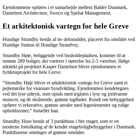
Ejendommene opføres i et samarbejde mellem Balder Danmark,
Danielsen Architecture, Sweco og Sjælsø Management.
Et arkitektonisk vartegn for hele Greve
Hundige Strandby består af tre delområder, placeret fra området ved
Hundige Station til Hundige Strandvej.
Strandby Høje, beliggende ved busholdepladsen, kommer til at
rumme 289 boliger, der varierer i størrelse fra 2-5 værelser. Ifølge
arkitekt på projektet Kasper Danielsen bliver ejendommen et
fyrtårnsprojekt for hele Greve.
”Strandby Høje bliver et arkitektonisk vartegn for Greve samt et
pejlemærke for visionær byudvikling. Ejendommen kendetegnes
ved det lyse udtryk, som opnås med teglsten i lyse og jordvarme
nuancer, og de skrånende, grønne tagflader. Rundt om bebyggelsen
opfører vi rekreative, grønne arealer med legeelementer og rolige
opholdszoner,” fortæller han.
Strandby Huse består af 3 punkthuse i fire etager, som er en
moderne fortolkning af de kendte etageboligbebyggelser i Danmark.
Punkthusene omringes af grønne områder.