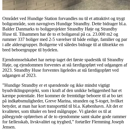
Området ved Hundige Station forvandles nu til et attraktivt og trygt
boligområde, som navngives Hundige Strandby. Dette bidrager bl.a.
Balder Danmarks to boligprojekter Strandby Høje og Strandby
Huse til. Tilsammen har de to et boligareal på ca. 23.000 m2 og
rummer 337 boliger med 2-5 værelser til både enlige, familier og par
i alle aldersgrupper. Boligerne vil således bidrage til at tiltrække en
bred beboergruppe til bydelen.
Ejendomsselskabet har netop taget det første spadestik til Strandby
Høje, og ejendommen forventes at stå færdigopført ved udgangen af
2023. Strandby Huse forventes ligeledes at stå færdigopført ved
udgangen af 2023.
”Hundige Strandby er et spændende og ikke mindst vigtigt
byudviklingsprojekt, som i kraft af den unikke beliggenhed har et
kæmpe potentiale. Her kommer de fremtidige beboere til at bo tæt
på indkøbsmuligheder, Greve Marina, stranden og S-toget, hvilket
betyder, at man har kort transporttid til bl.a. København. Alt det er
kvaliteter, som tiltaler en bred målgruppe. Vi glæder os til at
påbegynde opførelsen af de to ejendomme samt skabe gode rammer
for fællesskab, livskvalitet og tryghed,” fortæller Flemming Joseph
Jensen.