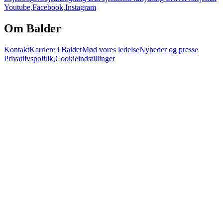
Youtube
,
Facebook
,
Instagram
Om Balder
Kontakt
Karriere i Balder
Mød vores ledelse
Nyheder og presse
Privatlivspolitik
,
Cookieindstillinger