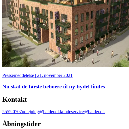
Pressemeddelelse
|
21. november 2021
Nu skal de første beboere til ny bydel findes
Kontakt
5555 0707
udlejning@balder.dk
kundeservice@balder.dk
Åbningstider