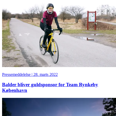
Pressemeddelelse
|
28. marts 2022
Balder bliver guldsponsor for Team Rynkeby
København