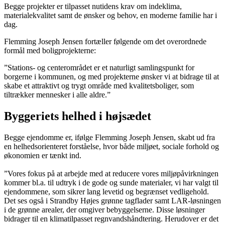
Begge projekter er tilpasset nutidens krav om indeklima,
materialekvalitet samt de ønsker og behov, en moderne familie har i
dag.
Flemming Joseph Jensen fortæller følgende om det overordnede
formål med boligprojekterne:
”Stations- og centerområdet er et naturligt samlingspunkt for
borgerne i kommunen, og med projekterne ønsker vi at bidrage til at
skabe et attraktivt og trygt område med kvalitetsboliger, som
tiltrækker mennesker i alle aldre.”
Byggeriets helhed i højsædet
Begge ejendomme er, ifølge Flemming Joseph Jensen, skabt ud fra
en helhedsorienteret forståelse, hvor både miljøet, sociale forhold og
økonomien er tænkt ind.
”Vores fokus på at arbejde med at reducere vores miljøpåvirkningen
kommer bl.a. til udtryk i de gode og sunde materialer, vi har valgt til
ejendommene, som sikrer lang levetid og begrænset vedligehold.
Det ses også i Strandby Højes grønne tagflader samt LAR-løsningen
i de grønne arealer, der omgiver bebyggelserne. Disse løsninger
bidrager til en klimatilpasset regnvandshåndtering. Herudover er det