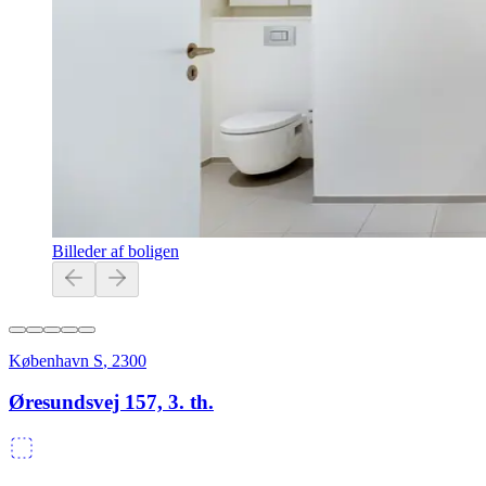
Billeder af boligen
København S
,
2300
Øresundsvej 157, 3. th.