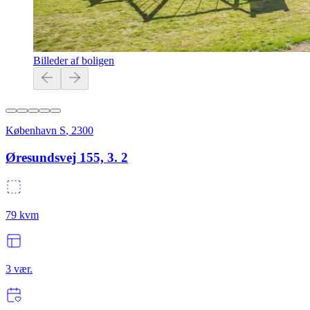
Billeder af boligen
København S
,
2300
Øresundsvej 155, 3. 2
79
kvm
3
vær.