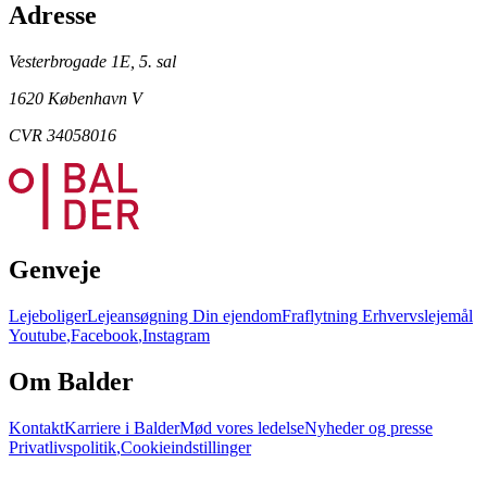
Adresse
Vesterbrogade 1E, 5. sal
1620 København V
CVR 34058016
Genveje
Lejeboliger
Lejeansøgning
Din ejendom
Fraflytning
Erhvervslejemål
Youtube
,
Facebook
,
Instagram
Om Balder
Kontakt
Karriere i Balder
Mød vores ledelse
Nyheder og presse
Privatlivspolitik
,
Cookieindstillinger