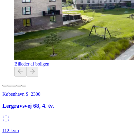
Billeder af boligen
København S
,
2300
Lergravsvej 68, 4. tv.
112
kvm