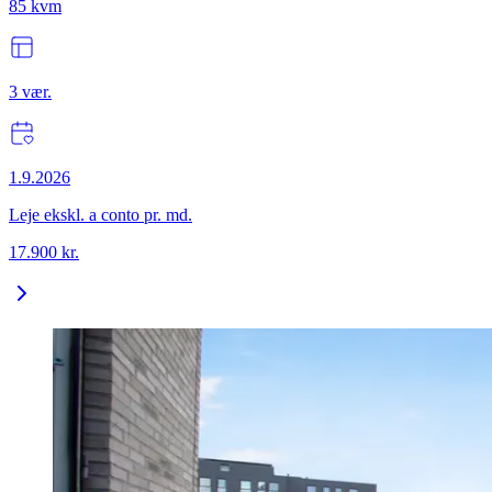
85
kvm
3
vær.
1.9.2026
Leje ekskl. a conto pr. md.
17.900
kr.