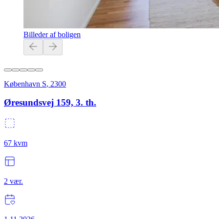
Billeder af boligen
København S
,
2300
Øresundsvej 159, 3. th.
67
kvm
2
vær.