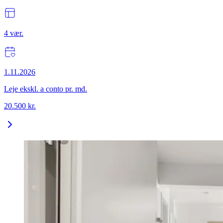
4
vær.
1.11.2026
Leje ekskl. a conto pr. md.
20.500
kr.