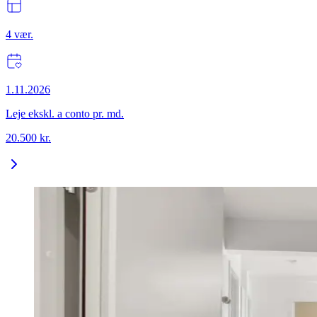
4
vær.
1.11.2026
Leje ekskl. a conto pr. md.
20.500
kr.