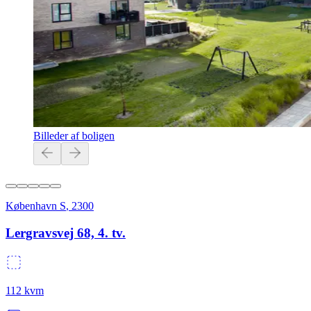
Billeder af boligen
København S
,
2300
Lergravsvej 68, 4. tv.
112
kvm