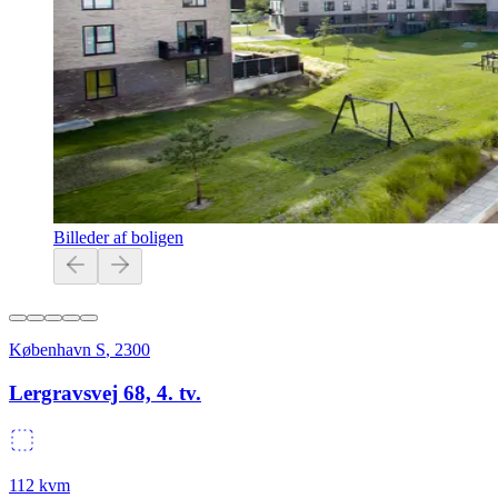
Billeder af boligen
København S
,
2300
Lergravsvej 68, 4. tv.
112
kvm