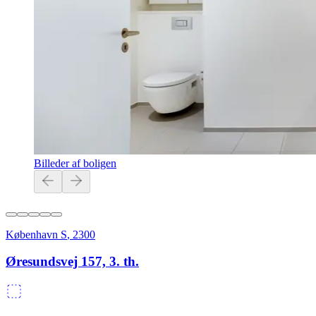
Billeder af boligen
København S
,
2300
Øresundsvej 157, 3. th.