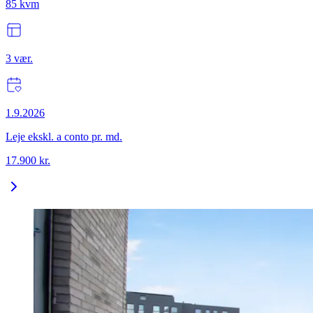
85
kvm
3
vær.
1.9.2026
Leje ekskl. a conto pr. md.
17.900
kr.