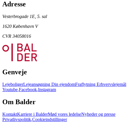
Adresse
Vesterbrogade 1E, 5. sal
1620 København V
CVR 34058016
Genveje
Lejeboliger
Lejeansøgning
Din ejendom
Fraflytning
Erhvervslejemål
Youtube
,
Facebook
,
Instagram
Om Balder
Kontakt
Karriere i Balder
Mød vores ledelse
Nyheder og presse
Privatlivspolitik
,
Cookieindstillinger