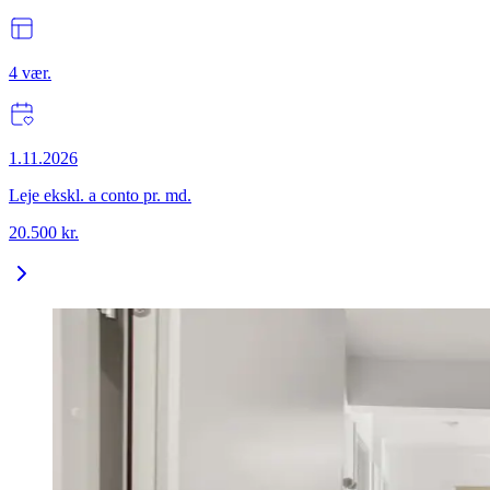
4
vær.
1.11.2026
Leje ekskl. a conto pr. md.
20.500
kr.