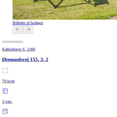
Billeder af boligen
København S
,
2300
Øresundsvej 155, 3. 2
79
kvm
3
vær.