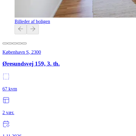
Billeder af boligen
København S
,
2300
Øresundsvej 159, 3. th.
67
kvm
2
vær.