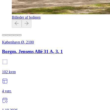
Billeder af boligen
København Ø
,
2100
Borgm. Jensens Allé 31 A, 3. 1
102
kvm
4
vær.