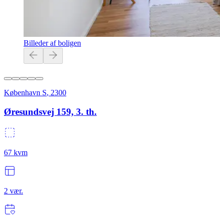
Billeder af boligen
København S
,
2300
Øresundsvej 159, 3. th.
67
kvm
2
vær.