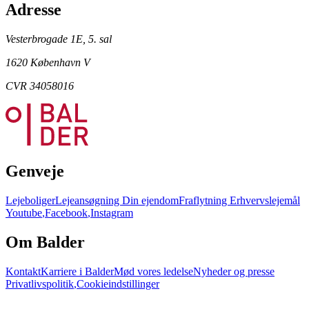
Adresse
Vesterbrogade 1E, 5. sal
1620 København V
CVR 34058016
Genveje
Lejeboliger
Lejeansøgning
Din ejendom
Fraflytning
Erhvervslejemål
Youtube
,
Facebook
,
Instagram
Om Balder
Kontakt
Karriere i Balder
Mød vores ledelse
Nyheder og presse
Privatlivspolitik
,
Cookieindstillinger