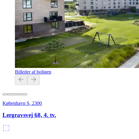
Billeder af boligen
København S
,
2300
Lergravsvej 68, 4. tv.