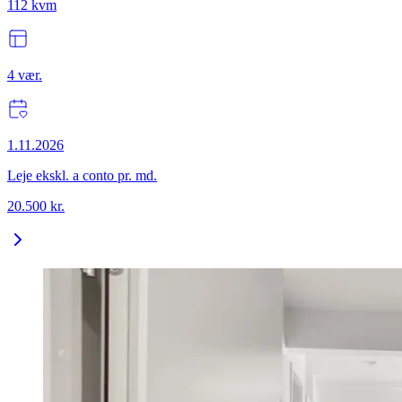
112
kvm
4
vær.
1.11.2026
Leje ekskl. a conto pr. md.
20.500
kr.