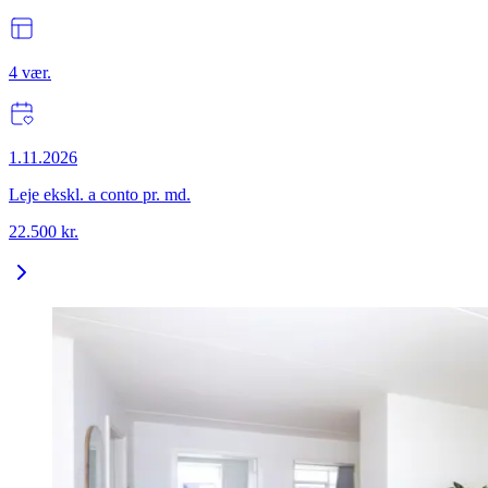
4
vær.
1.11.2026
Leje ekskl. a conto pr. md.
22.500
kr.