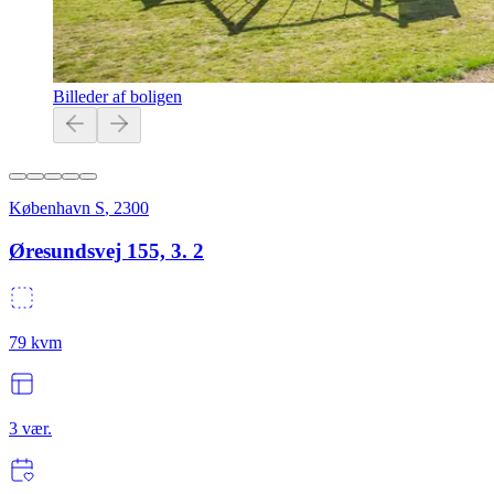
Billeder af boligen
København S
,
2300
Øresundsvej 155, 3. 2
79
kvm
3
vær.