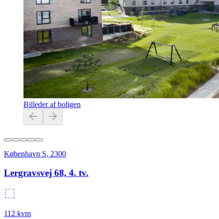
Billeder af boligen
København S
,
2300
Lergravsvej 68, 4. tv.
112
kvm