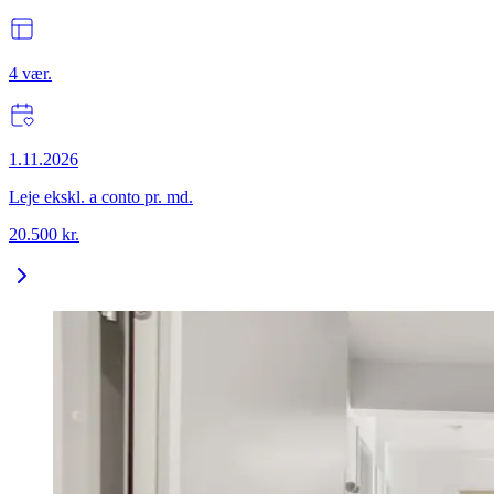
4
vær.
1.11.2026
Leje ekskl. a conto pr. md.
20.500
kr.