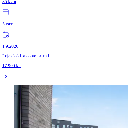
85
kvm
3
vær.
1.9.2026
Leje ekskl. a conto pr. md.
17.900
kr.