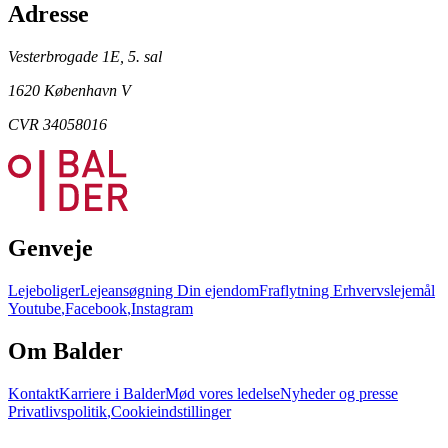
Adresse
Vesterbrogade 1E, 5. sal
1620 København V
CVR 34058016
Genveje
Lejeboliger
Lejeansøgning
Din ejendom
Fraflytning
Erhvervslejemål
Youtube
,
Facebook
,
Instagram
Om Balder
Kontakt
Karriere i Balder
Mød vores ledelse
Nyheder og presse
Privatlivspolitik
,
Cookieindstillinger