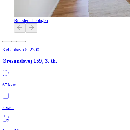
Billeder af boligen
København S
,
2300
Øresundsvej 159, 3. th.
67
kvm
2
vær.