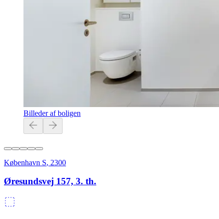
Billeder af boligen
København S
,
2300
Øresundsvej 157, 3. th.