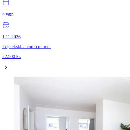
4
vær.
1.11.2026
Leje ekskl. a conto pr. md.
22.500
kr.