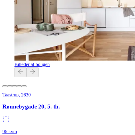
Billeder af boligen
Taastrup
,
2630
Rønnebygade 20, 5. th.
96
kvm