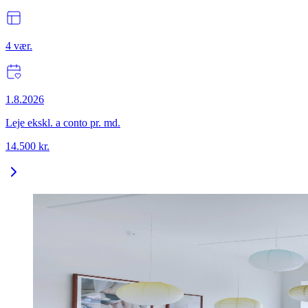
4
vær.
1.8.2026
Leje ekskl. a conto pr. md.
14.500
kr.