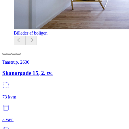
Billeder af boligen
Taastrup
,
2630
Skanørgade 15, 2. tv.
73
kvm
3
vær.