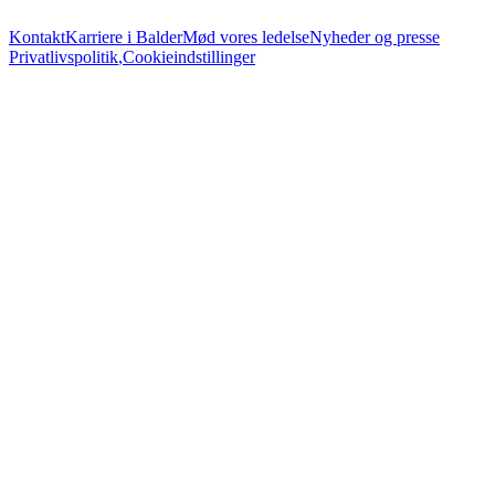
Kontakt
Karriere i Balder
Mød vores ledelse
Nyheder og presse
Privatlivspolitik
,
Cookieindstillinger