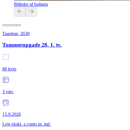
Billeder af boligen
Taastrup
,
2630
Tommerupgade 28, 1. tv.
88
kvm
3
vær.
15.9.2026
Leje ekskl. a conto pr. md.