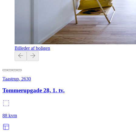
Billeder af boligen
Taastrup
,
2630
Tommerupgade 28, 1. tv.
88
kvm