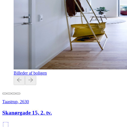
Billeder af boligen
Taastrup
,
2630
Skanørgade 15, 2. tv.