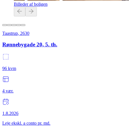
Billeder af boligen
Taastrup
,
2630
Rønnebygade 20, 5. th.
96
kvm
4
vær.
1.8.2026
Leje ekskl. a conto pr. md.