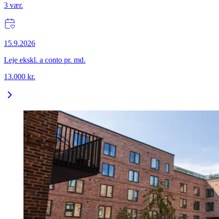
3
vær.
15.9.2026
Leje ekskl. a conto pr. md.
13.000
kr.