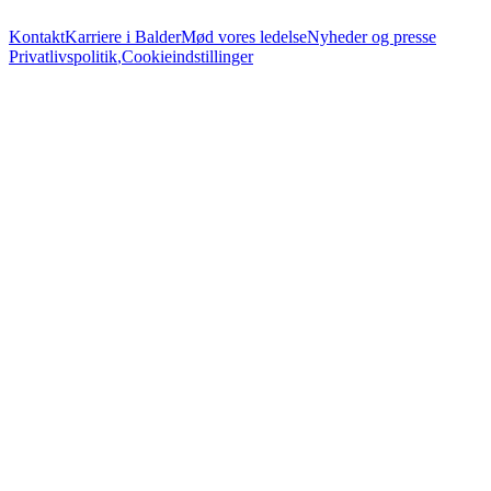
Kontakt
Karriere i Balder
Mød vores ledelse
Nyheder og presse
Privatlivspolitik
,
Cookieindstillinger