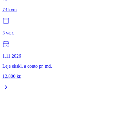
73
kvm
3
vær.
1.11.2026
Leje ekskl. a conto pr. md.
12.800
kr.