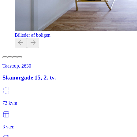
Billeder af boligen
Taastrup
,
2630
Skanørgade 15, 2. tv.
73
kvm
3
vær.