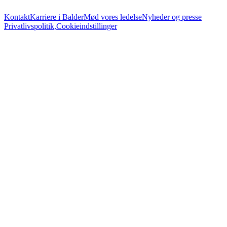
Kontakt
Karriere i Balder
Mød vores ledelse
Nyheder og presse
Privatlivspolitik
,
Cookieindstillinger