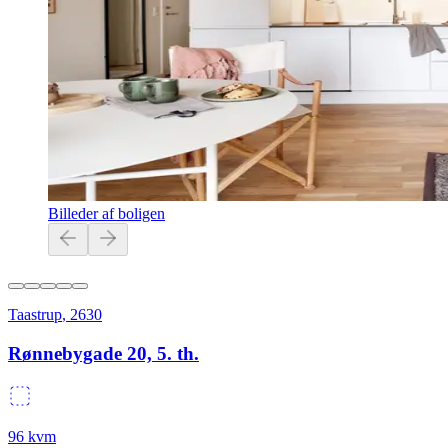
Billeder af boligen
Taastrup
,
2630
Rønnebygade 20, 5. th.
96
kvm