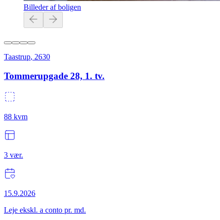
Billeder af boligen
Taastrup
,
2630
Tommerupgade 28, 1. tv.
88
kvm
3
vær.
15.9.2026
Leje ekskl. a conto pr. md.