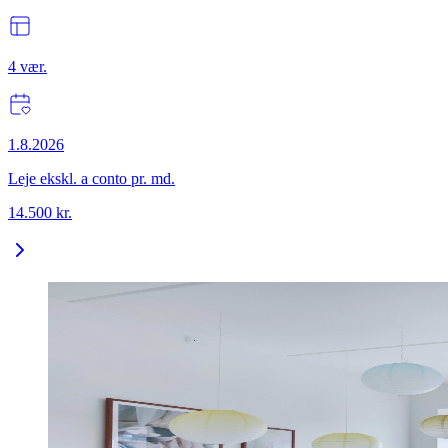
4
vær.
1.8.2026
Leje ekskl. a conto pr. md.
14.500
kr.