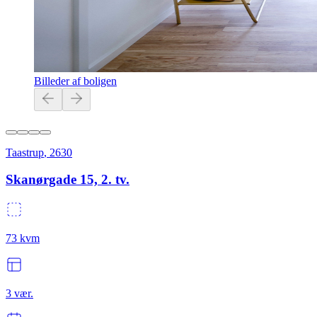
Billeder af boligen
Taastrup
,
2630
Skanørgade 15, 2. tv.
73
kvm
3
vær.