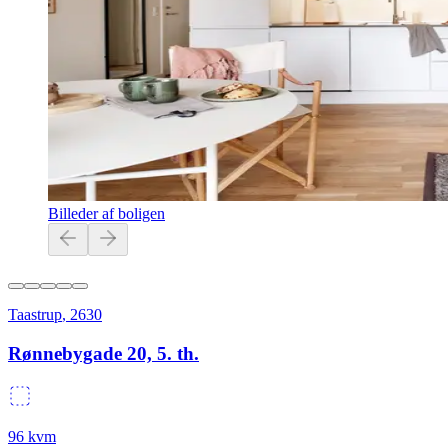
Billeder af boligen
Taastrup
,
2630
Rønnebygade 20, 5. th.
96
kvm