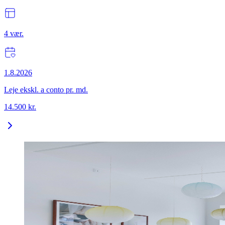
4
vær.
1.8.2026
Leje ekskl. a conto pr. md.
14.500
kr.