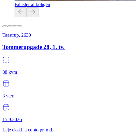
Billeder af boligen
Taastrup
,
2630
Tommerupgade 28, 1. tv.
88
kvm
3
vær.
15.9.2026
Leje ekskl. a conto pr. md.