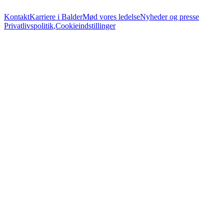
Kontakt
Karriere i Balder
Mød vores ledelse
Nyheder og presse
Privatlivspolitik
,
Cookieindstillinger