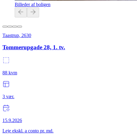
Billeder af boligen
Taastrup
,
2630
Tommerupgade 28, 1. tv.
88
kvm
3
vær.
15.9.2026
Leje ekskl. a conto pr. md.