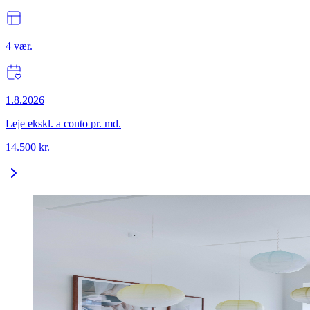
4
vær.
1.8.2026
Leje ekskl. a conto pr. md.
14.500
kr.