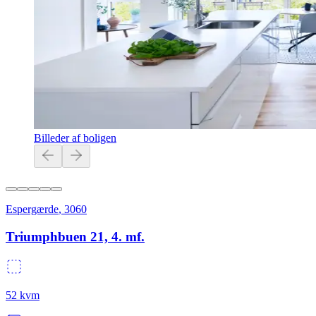
Billeder af boligen
Espergærde
,
3060
Triumphbuen 21, 4. mf.
52
kvm