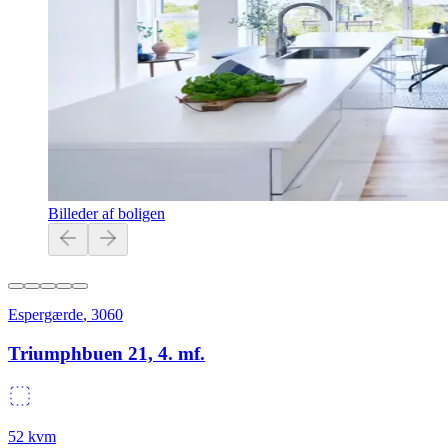
Billeder af boligen
Espergærde
,
3060
Triumphbuen 21, 4. mf.
52
kvm