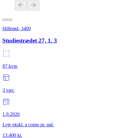
Hillerød
,
3400
Studiestrædet 27, 1. 3
87
kvm
3
vær.
1.9.2026
Leje ekskl. a conto pr. md.
13.400
kr.