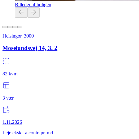
Billeder af boligen
Helsingør
,
3000
Moselundsvej 14, 3. 2
82
kvm
3
vær.
1.11.2026
Leje ekskl. a conto pr. md.