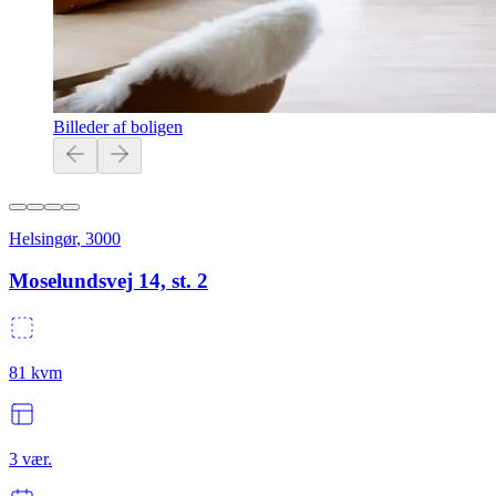
Billeder af boligen
Helsingør
,
3000
Moselundsvej 14, st. 2
81
kvm
3
vær.