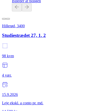
Billeder af boligen
Hillerød
,
3400
Studiestrædet 27, 1. 2
98
kvm
4
vær.
15.9.2026
Leje ekskl. a conto pr. md.