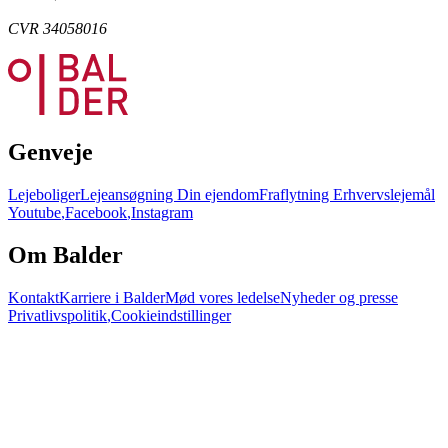
CVR 34058016
Genveje
Lejeboliger
Lejeansøgning
Din ejendom
Fraflytning
Erhvervslejemål
Youtube
,
Facebook
,
Instagram
Om Balder
Kontakt
Karriere i Balder
Mød vores ledelse
Nyheder og presse
Privatlivspolitik
,
Cookieindstillinger