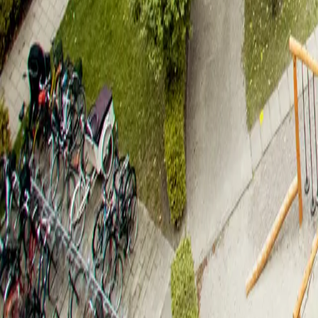
Hillerød
,
3400