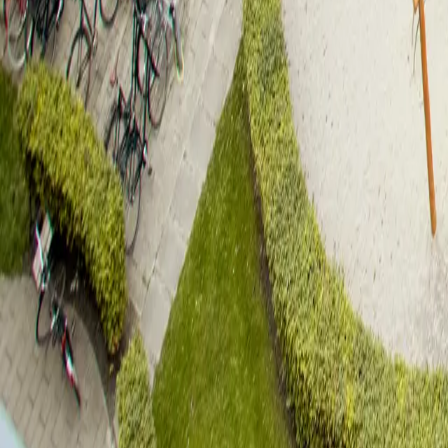
Studiestrædet 27, 3. 3
Carlsbakken
3
vær.
87
kvm
1.9.2026
Husleje
13.600
kr.
Bestil fremvisning