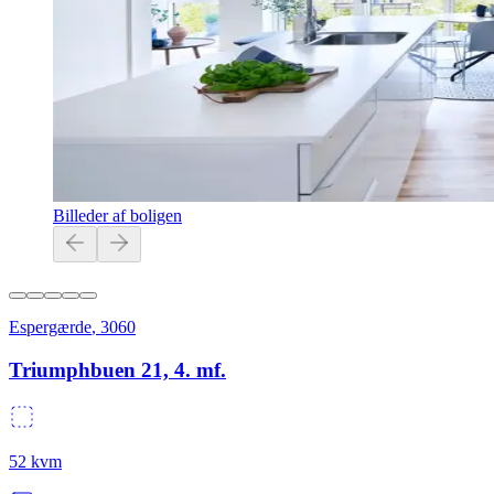
Billeder af boligen
Espergærde
,
3060
Triumphbuen 21, 4. mf.
52
kvm