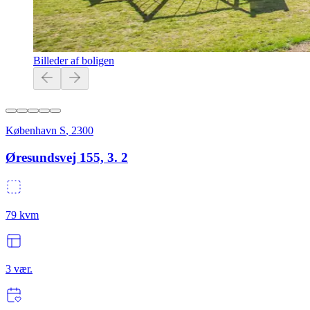
Billeder af boligen
København S
,
2300
Øresundsvej 155, 3. 2
79
kvm
3
vær.