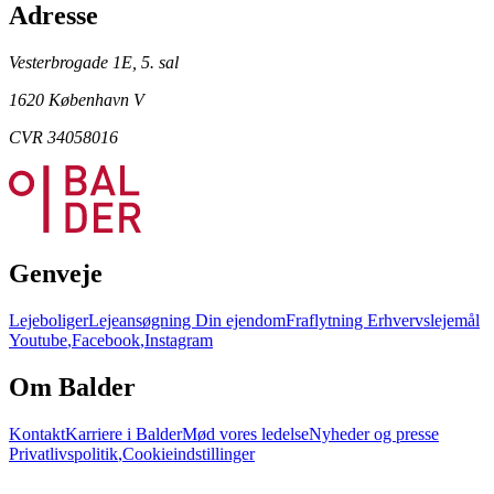
Adresse
Vesterbrogade 1E, 5. sal
1620 København V
CVR 34058016
Genveje
Lejeboliger
Lejeansøgning
Din ejendom
Fraflytning
Erhvervslejemål
Youtube
,
Facebook
,
Instagram
Om Balder
Kontakt
Karriere i Balder
Mød vores ledelse
Nyheder og presse
Privatlivspolitik
,
Cookieindstillinger