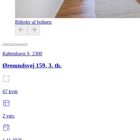
Billeder af boligen
København S
,
2300
Øresundsvej 159, 3. th.
67
kvm
2
vær.