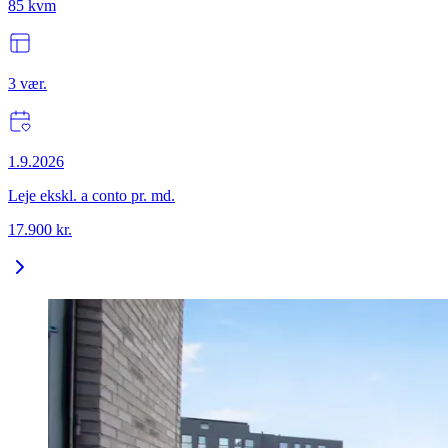
85
kvm
3
vær.
1.9.2026
Leje ekskl. a conto pr. md.
17.900
kr.