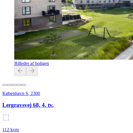
Billeder af boligen
København S
,
2300
Lergravsvej 68, 4. tv.
112
kvm