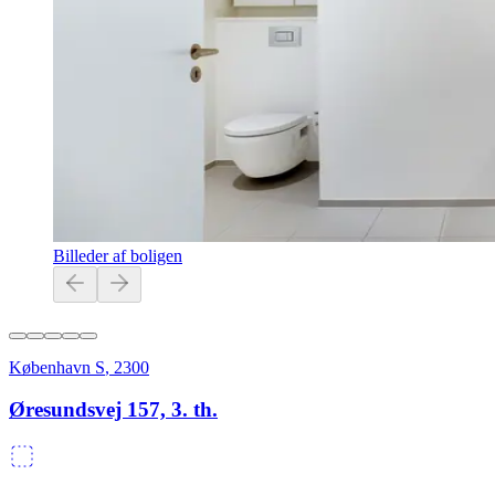
Billeder af boligen
København S
,
2300
Øresundsvej 157, 3. th.