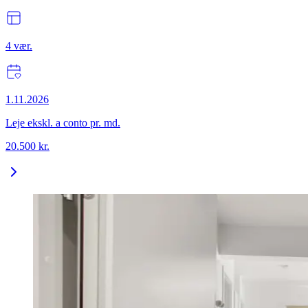
4
vær.
1.11.2026
Leje ekskl. a conto pr. md.
20.500
kr.