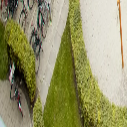
Havneholmen 12 E, 1. mf.
Skibbroen
3
vær.
112
kvm
1.10.2026
Husleje
22.000
kr.
Bestil fremvisning