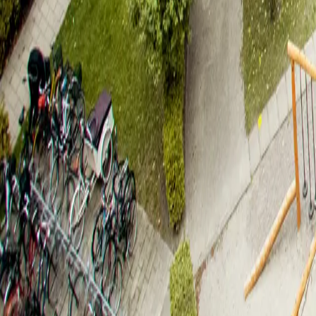
København SV
,
2450