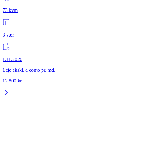
73
kvm
3
vær.
1.11.2026
Leje ekskl. a conto pr. md.
12.800
kr.