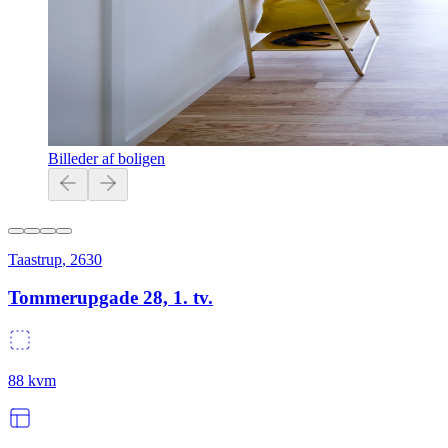
Billeder af boligen
Taastrup
,
2630
Tommerupgade 28, 1. tv.
88
kvm