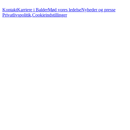
Kontakt
Karriere i Balder
Mød vores ledelse
Nyheder og presse
Privatlivspolitik
,
Cookieindstillinger