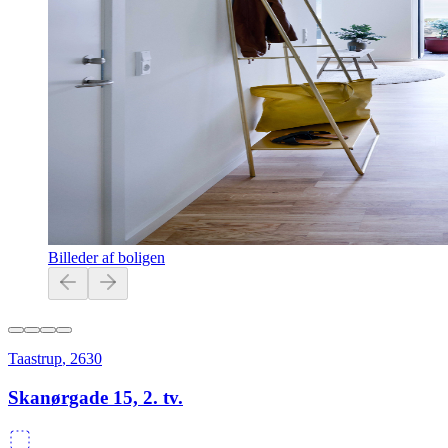
Billeder af boligen
Taastrup
,
2630
Skanørgade 15, 2. tv.