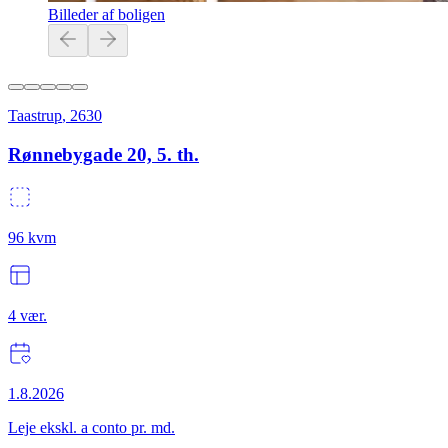
Billeder af boligen
Taastrup
,
2630
Rønnebygade 20, 5. th.
96
kvm
4
vær.
1.8.2026
Leje ekskl. a conto pr. md.