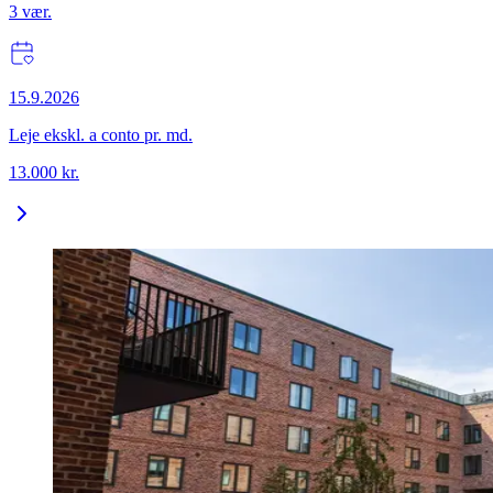
3
vær.
15.9.2026
Leje ekskl. a conto pr. md.
13.000
kr.