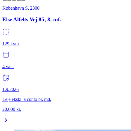
København S
,
2300
Else Alfelts Vej 85, 8. mf.
129
kvm
4
vær.
1.9.2026
Leje ekskl. a conto pr. md.
20.000
kr.