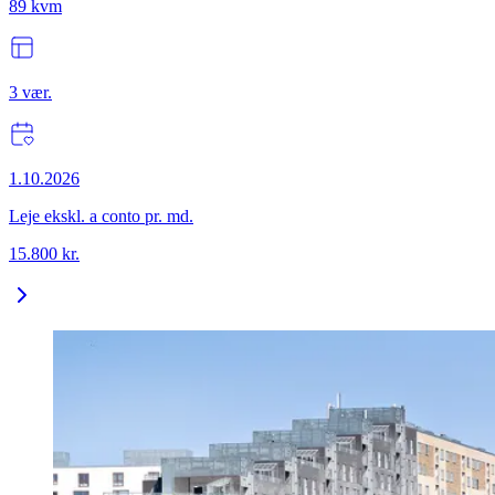
89
kvm
3
vær.
1.10.2026
Leje ekskl. a conto pr. md.
15.800
kr.