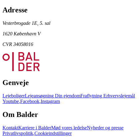
Adresse
Vesterbrogade 1E, 5. sal
1620 København V
CVR 34058016
Genveje
Lejeboliger
Lejeansøgning
Din ejendom
Fraflytning
Erhvervslejemål
Youtube
,
Facebook
,
Instagram
Om Balder
Kontakt
Karriere i Balder
Mød vores ledelse
Nyheder og presse
Privatlivspolitik
,
Cookieindstillinger