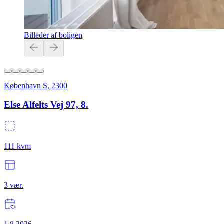
Billeder af boligen
København S
,
2300
Else Alfelts Vej 97, 8.
111
kvm
3
vær.