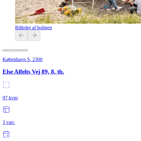
Billeder af boligen
København S
,
2300
Else Alfelts Vej 89, 8. th.
97
kvm
3
vær.