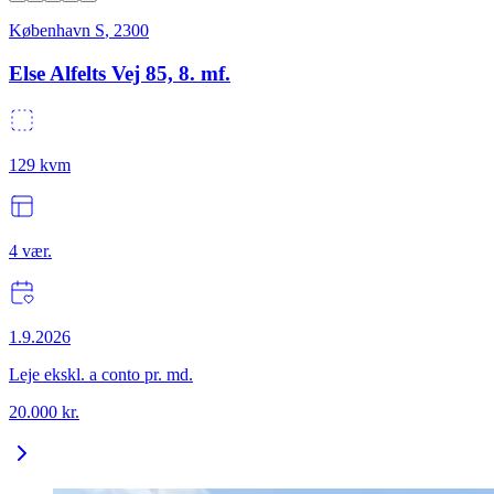
København S
,
2300
Else Alfelts Vej 85, 8. mf.
129
kvm
4
vær.
1.9.2026
Leje ekskl. a conto pr. md.
20.000
kr.