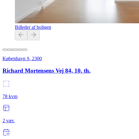
Billeder af boligen
København S
,
2300
Richard Mortensens Vej 84, 10. th.
78
kvm
2
vær.