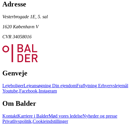
Adresse
Vesterbrogade 1E, 5. sal
1620 København V
CVR 34058016
Genveje
Lejeboliger
Lejeansøgning
Din ejendom
Fraflytning
Erhvervslejemål
Youtube
,
Facebook
,
Instagram
Om Balder
Kontakt
Karriere i Balder
Mød vores ledelse
Nyheder og presse
Privatlivspolitik
,
Cookieindstillinger