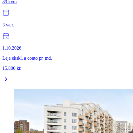
89
kvm
3
vær.
1.10.2026
Leje ekskl. a conto pr. md.
15.800
kr.