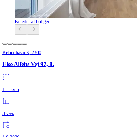
Billeder af boligen
København S
,
2300
Else Alfelts Vej 97, 8.
111
kvm
3
vær.