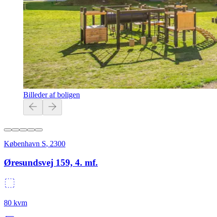
Billeder af boligen
København S
,
2300
Øresundsvej 159, 4. mf.
80
kvm