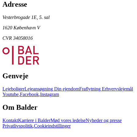
Adresse
Vesterbrogade 1E, 5. sal
1620 København V
CVR 34058016
Genveje
Lejeboliger
Lejeansøgning
Din ejendom
Fraflytning
Erhvervslejemål
Youtube
,
Facebook
,
Instagram
Om Balder
Kontakt
Karriere i Balder
Mød vores ledelse
Nyheder og presse
Privatlivspolitik
,
Cookieindstillinger