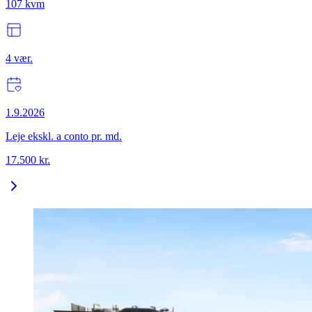
107
kvm
4
vær.
1.9.2026
Leje ekskl. a conto pr. md.
17.500
kr.