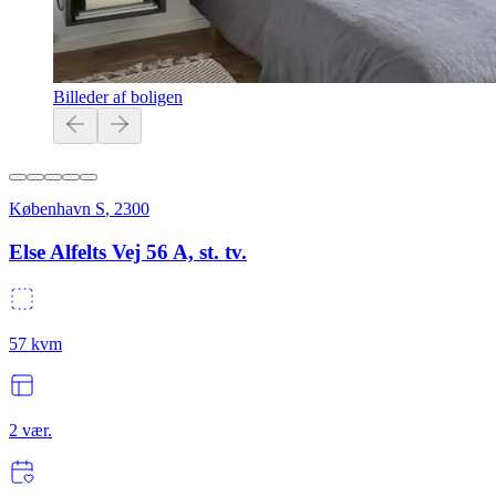
Billeder af boligen
København S
,
2300
Else Alfelts Vej 56 A, st. tv.
57
kvm
2
vær.