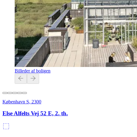
Billeder af boligen
København S
,
2300
Else Alfelts Vej 52 E, 2. th.