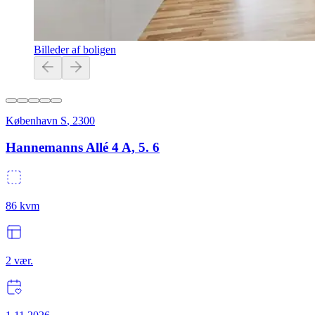
Billeder af boligen
København S
,
2300
Hannemanns Allé 4 A, 5. 6
86
kvm
2
vær.