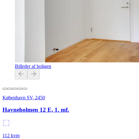
Billeder af boligen
København SV
,
2450
Havneholmen 12 E, 1. mf.
112
kvm