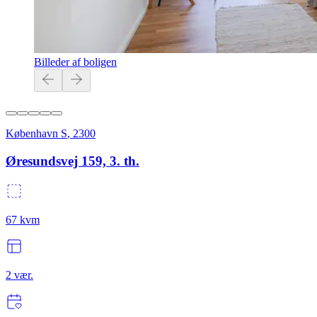
Billeder af boligen
København S
,
2300
Øresundsvej 159, 3. th.
67
kvm
2
vær.