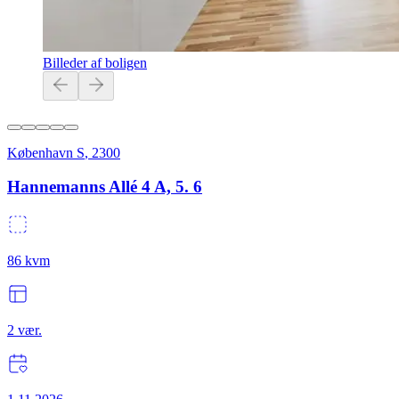
Billeder af boligen
København S
,
2300
Hannemanns Allé 4 A, 5. 6
86
kvm
2
vær.