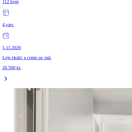
112
kvm
4
vær.
1.11.2026
Leje ekskl. a conto pr. md.
20.500
kr.