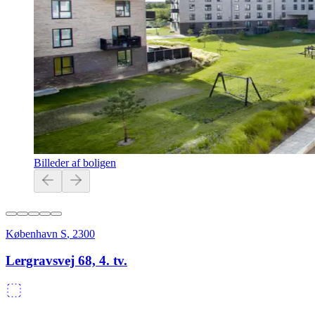
Billeder af boligen
København S
,
2300
Lergravsvej 68, 4. tv.