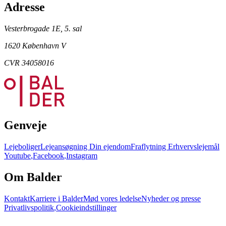
Adresse
Vesterbrogade 1E, 5. sal
1620 København V
CVR 34058016
Genveje
Lejeboliger
Lejeansøgning
Din ejendom
Fraflytning
Erhvervslejemål
Youtube
,
Facebook
,
Instagram
Om Balder
Kontakt
Karriere i Balder
Mød vores ledelse
Nyheder og presse
Privatlivspolitik
,
Cookieindstillinger