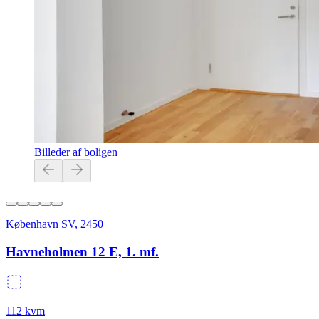
Billeder af boligen
København SV
,
2450
Havneholmen 12 E, 1. mf.
112
kvm