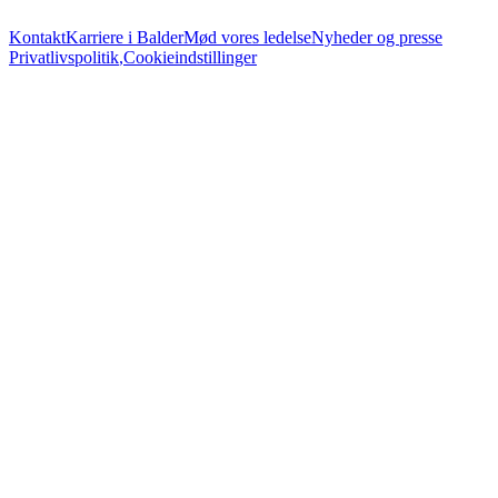
Kontakt
Karriere i Balder
Mød vores ledelse
Nyheder og presse
Privatlivspolitik
,
Cookieindstillinger