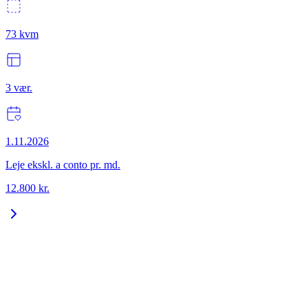
73
kvm
3
vær.
1.11.2026
Leje ekskl. a conto pr. md.
12.800
kr.