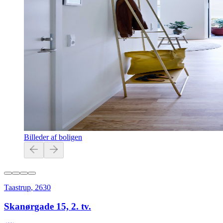
Billeder af boligen
Taastrup
,
2630
Skanørgade 15, 2. tv.