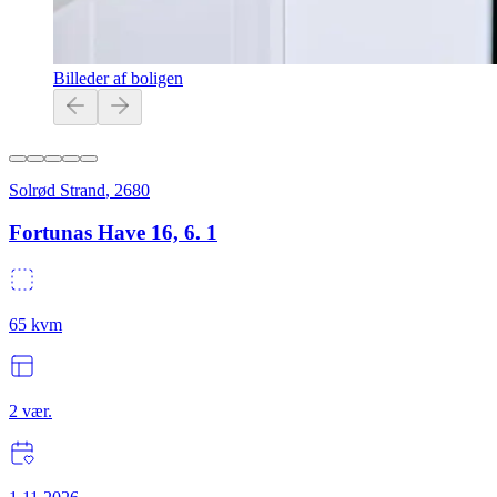
Billeder af boligen
Solrød Strand
,
2680
Fortunas Have 16, 6. 1
65
kvm
2
vær.