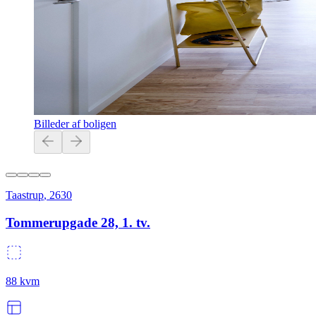
Billeder af boligen
Taastrup
,
2630
Tommerupgade 28, 1. tv.
88
kvm