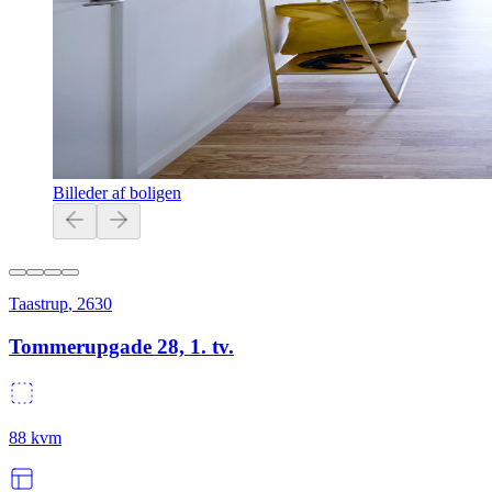
Billeder af boligen
Taastrup
,
2630
Tommerupgade 28, 1. tv.
88
kvm