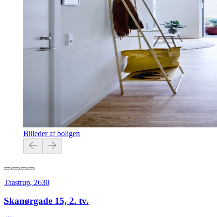
Billeder af boligen
Taastrup
,
2630
Skanørgade 15, 2. tv.