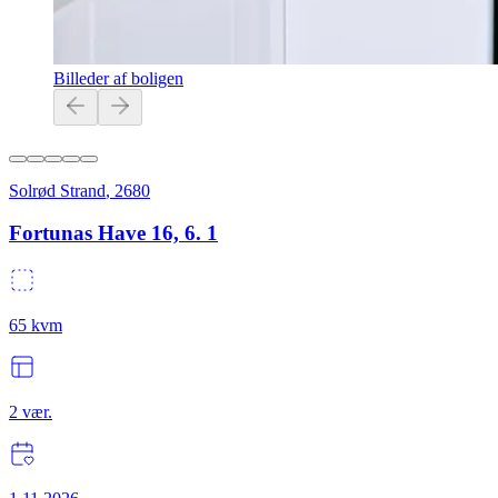
Billeder af boligen
Solrød Strand
,
2680
Fortunas Have 16, 6. 1
65
kvm
2
vær.