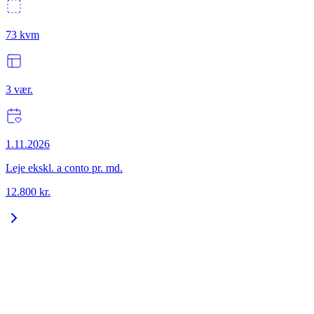
73
kvm
3
vær.
1.11.2026
Leje ekskl. a conto pr. md.
12.800
kr.