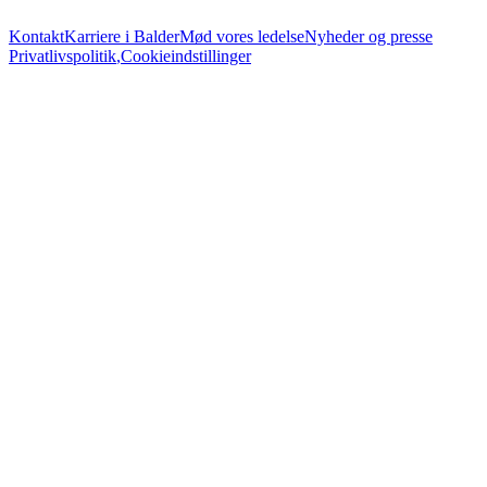
Kontakt
Karriere i Balder
Mød vores ledelse
Nyheder og presse
Privatlivspolitik
,
Cookieindstillinger