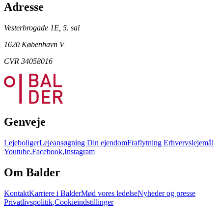
Adresse
Vesterbrogade 1E, 5. sal
1620 København V
CVR 34058016
Genveje
Lejeboliger
Lejeansøgning
Din ejendom
Fraflytning
Erhvervslejemål
Youtube
,
Facebook
,
Instagram
Om Balder
Kontakt
Karriere i Balder
Mød vores ledelse
Nyheder og presse
Privatlivspolitik
,
Cookieindstillinger