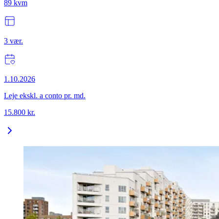
89
kvm
3
vær.
1.10.2026
Leje ekskl. a conto pr. md.
15.800
kr.