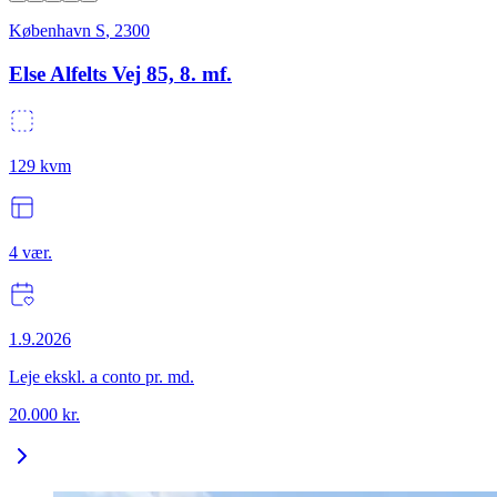
København S
,
2300
Else Alfelts Vej 85, 8. mf.
129
kvm
4
vær.
1.9.2026
Leje ekskl. a conto pr. md.
20.000
kr.