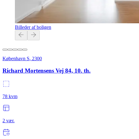
Billeder af boligen
København S
,
2300
Richard Mortensens Vej 84, 10. th.
78
kvm
2
vær.