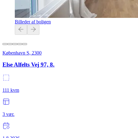
Billeder af boligen
København S
,
2300
Else Alfelts Vej 97, 8.
111
kvm
3
vær.