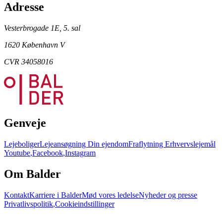
Adresse
Vesterbrogade 1E, 5. sal
1620 København V
CVR 34058016
Genveje
Lejeboliger
Lejeansøgning
Din ejendom
Fraflytning
Erhvervslejemål
Youtube
,
Facebook
,
Instagram
Om Balder
Kontakt
Karriere i Balder
Mød vores ledelse
Nyheder og presse
Privatlivspolitik
,
Cookieindstillinger