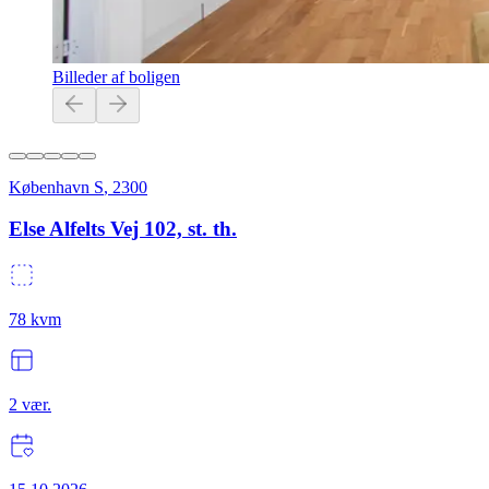
Billeder af boligen
København S
,
2300
Else Alfelts Vej 102, st. th.
78
kvm
2
vær.