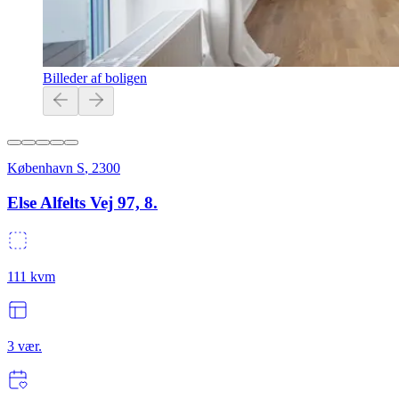
Billeder af boligen
København S
,
2300
Else Alfelts Vej 97, 8.
111
kvm
3
vær.