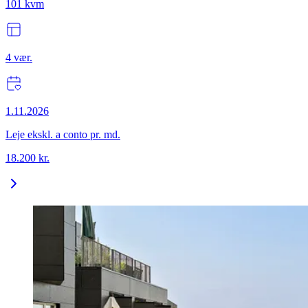
101
kvm
4
vær.
1.11.2026
Leje ekskl. a conto pr. md.
18.200
kr.