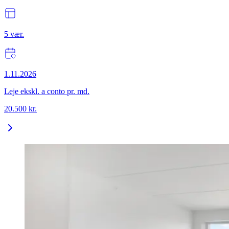
5
vær.
1.11.2026
Leje ekskl. a conto pr. md.
20.500
kr.