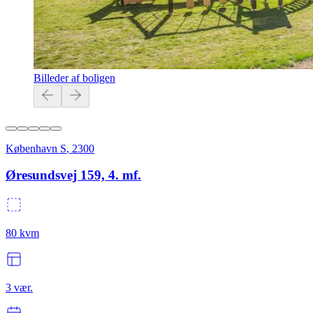
Billeder af boligen
København S
,
2300
Øresundsvej 159, 4. mf.
80
kvm
3
vær.