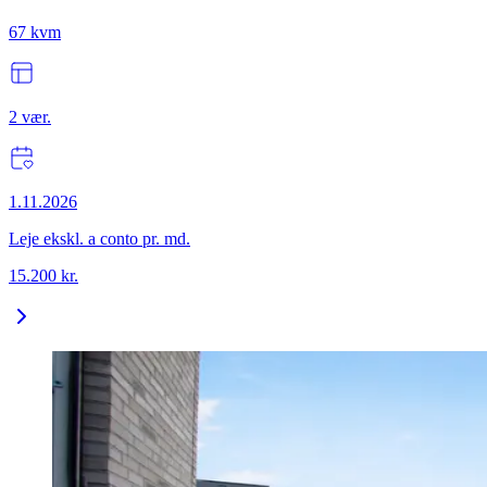
67
kvm
2
vær.
1.11.2026
Leje ekskl. a conto pr. md.
15.200
kr.