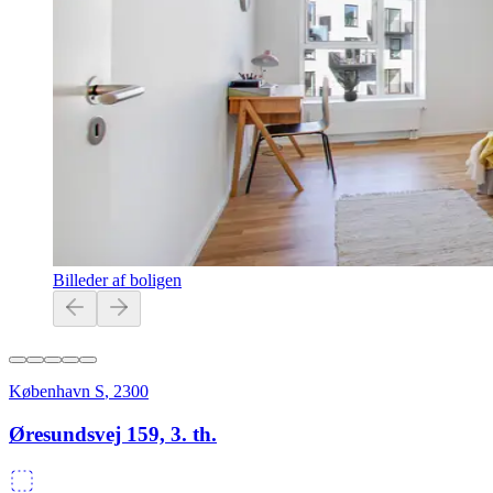
Billeder af boligen
København S
,
2300
Øresundsvej 159, 3. th.