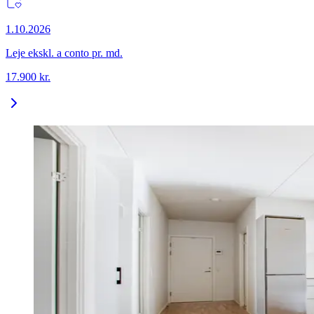
1.10.2026
Leje ekskl. a conto pr. md.
17.900
kr.