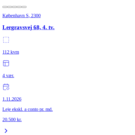
København S
,
2300
Lergravsvej 68, 4. tv.
112
kvm
4
vær.
1.11.2026
Leje ekskl. a conto pr. md.
20.500
kr.