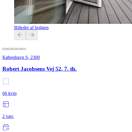
Billeder af boligen
København S
,
2300
Robert Jacobsens Vej 52, 7. th.
66
kvm
2
vær.