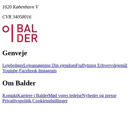
1620 København V
CVR 34058016
Genveje
Lejeboliger
Lejeansøgning
Din ejendom
Fraflytning
Erhvervslejemål
Youtube
,
Facebook
,
Instagram
Om Balder
Kontakt
Karriere i Balder
Mød vores ledelse
Nyheder og presse
Privatlivspolitik
,
Cookieindstillinger