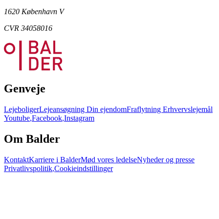
1620 København V
CVR 34058016
Genveje
Lejeboliger
Lejeansøgning
Din ejendom
Fraflytning
Erhvervslejemål
Youtube
,
Facebook
,
Instagram
Om Balder
Kontakt
Karriere i Balder
Mød vores ledelse
Nyheder og presse
Privatlivspolitik
,
Cookieindstillinger