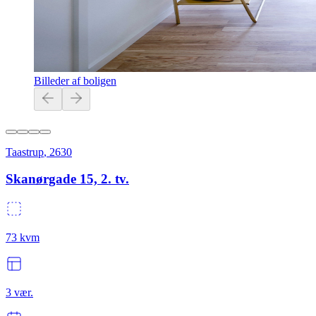
Billeder af boligen
Taastrup
,
2630
Skanørgade 15, 2. tv.
73
kvm
3
vær.