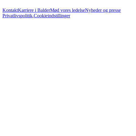
Kontakt
Karriere i Balder
Mød vores ledelse
Nyheder og presse
Privatlivspolitik
,
Cookieindstillinger