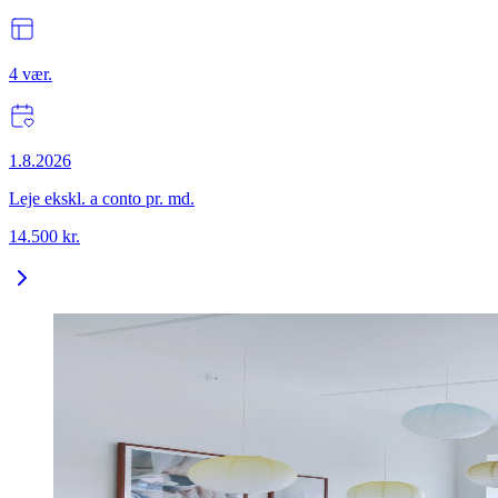
4
vær.
1.8.2026
Leje ekskl. a conto pr. md.
14.500
kr.