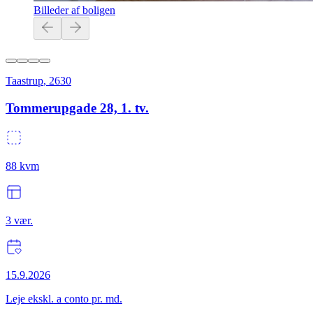
Billeder af boligen
Taastrup
,
2630
Tommerupgade 28, 1. tv.
88
kvm
3
vær.
15.9.2026
Leje ekskl. a conto pr. md.