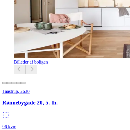
Billeder af boligen
Taastrup
,
2630
Rønnebygade 20, 5. th.
96
kvm