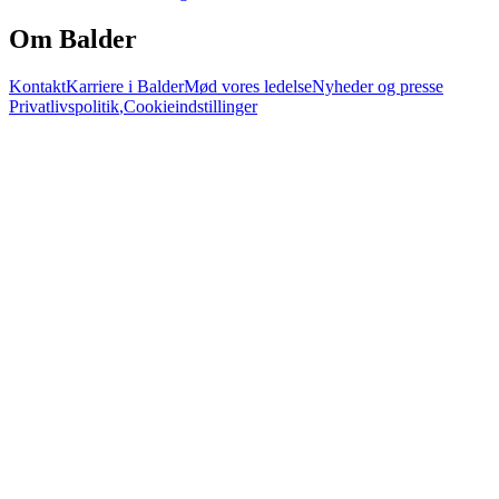
Om Balder
Kontakt
Karriere i Balder
Mød vores ledelse
Nyheder og presse
Privatlivspolitik
,
Cookieindstillinger