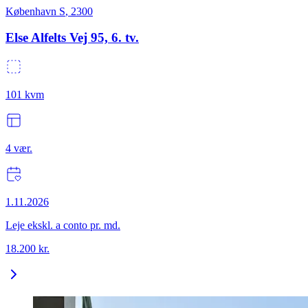
København S
,
2300
Else Alfelts Vej 95, 6. tv.
101
kvm
4
vær.
1.11.2026
Leje ekskl. a conto pr. md.
18.200
kr.