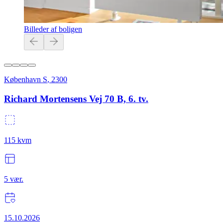
Billeder af boligen
København S
,
2300
Richard Mortensens Vej 70 B, 6. tv.
115
kvm
5
vær.
15.10.2026