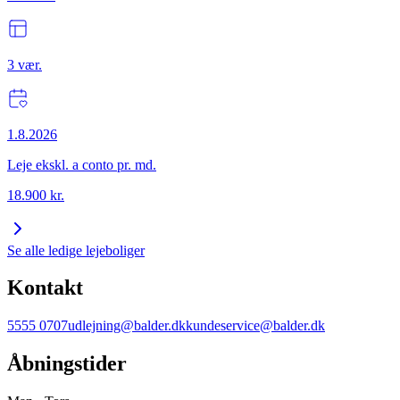
3
vær.
1.8.2026
Leje ekskl. a conto pr. md.
18.900
kr.
Se alle ledige lejeboliger
Kontakt
5555 0707
udlejning@balder.dk
kundeservice@balder.dk
Åbningstider