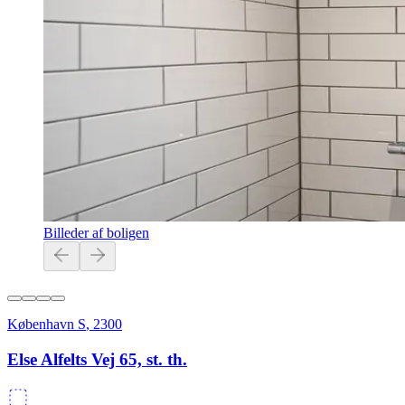
Billeder af boligen
København S
,
2300
Else Alfelts Vej 65, st. th.