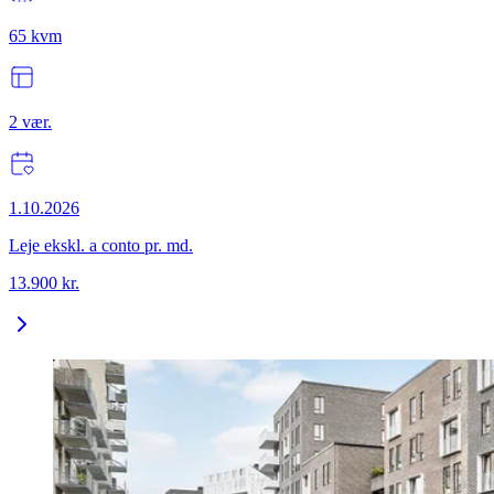
65
kvm
2
vær.
1.10.2026
Leje ekskl. a conto pr. md.
13.900
kr.