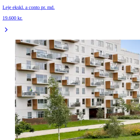
Leje ekskl. a conto pr. md.
19.600
kr.