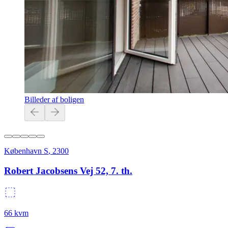
Billeder af boligen
København S
,
2300
Robert Jacobsens Vej 52, 7. th.
66
kvm