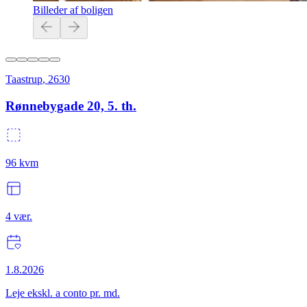
Billeder af boligen
Taastrup
,
2630
Rønnebygade 20, 5. th.
96
kvm
4
vær.
1.8.2026
Leje ekskl. a conto pr. md.