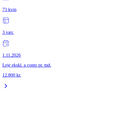
73
kvm
3
vær.
1.11.2026
Leje ekskl. a conto pr. md.
12.800
kr.