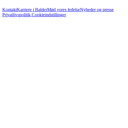
Kontakt
Karriere i Balder
Mød vores ledelse
Nyheder og presse
Privatlivspolitik
,
Cookieindstillinger