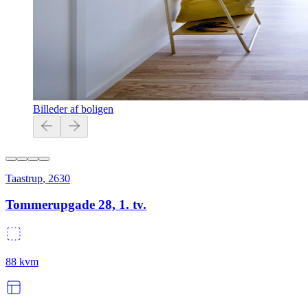
Billeder af boligen
Taastrup
,
2630
Tommerupgade 28, 1. tv.
88
kvm