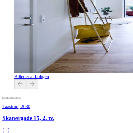
Billeder af boligen
Taastrup
,
2630
Skanørgade 15, 2. tv.