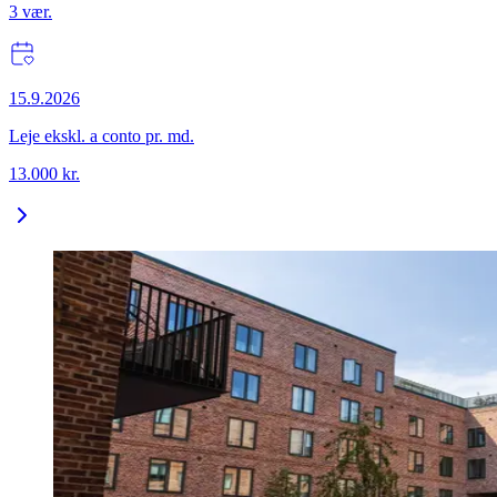
3
vær.
15.9.2026
Leje ekskl. a conto pr. md.
13.000
kr.