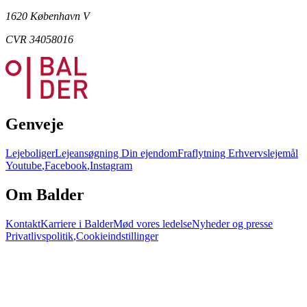
1620 København V
CVR 34058016
Genveje
Lejeboliger
Lejeansøgning
Din ejendom
Fraflytning
Erhvervslejemål
Youtube
,
Facebook
,
Instagram
Om Balder
Kontakt
Karriere i Balder
Mød vores ledelse
Nyheder og presse
Privatlivspolitik
,
Cookieindstillinger