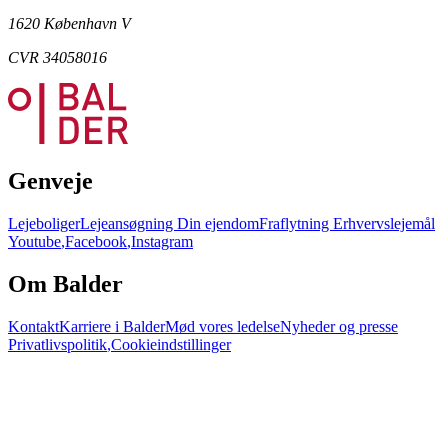
1620 København V
CVR 34058016
Genveje
Lejeboliger
Lejeansøgning
Din ejendom
Fraflytning
Erhvervslejemål
Youtube
,
Facebook
,
Instagram
Om Balder
Kontakt
Karriere i Balder
Mød vores ledelse
Nyheder og presse
Privatlivspolitik
,
Cookieindstillinger